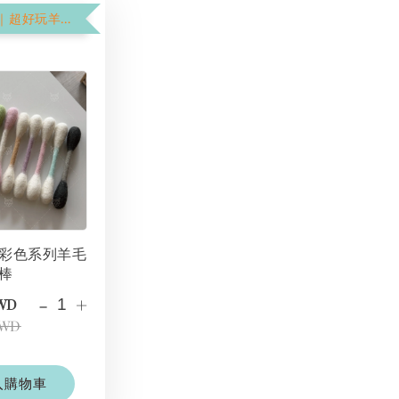
$199加購價｜超好玩羊毛氈棉花棒
彩色系列羊毛
棒
-
+
TWD
TWD
入購物車