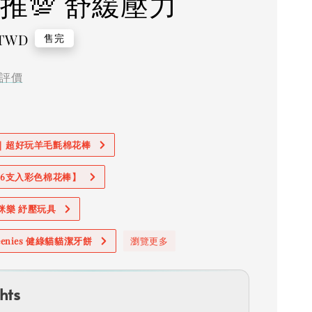
激推💯 舒緩壓力
 TWD
售完
評價
價｜超好玩羊毛氈棉花棒
加購6支入彩色棉花棒】
奧咪樂 紓壓玩具
reenies 健綠貓貓潔牙餅
瀏覽更多
hts