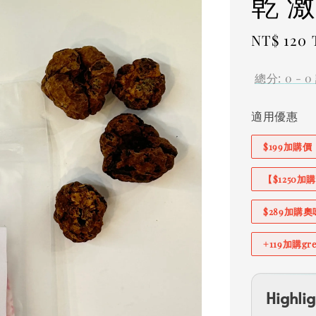
乾 
Regular
NT$ 120
price
總分:
0
-
0
適用優惠
$199加購
【$1250
$289加購
+119加購g
Highlig