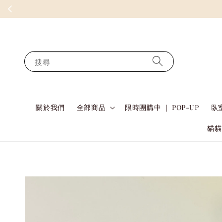
搜尋
關於我們
全部商品
限時團購中 ｜ POP-UP
臥室
貓貓