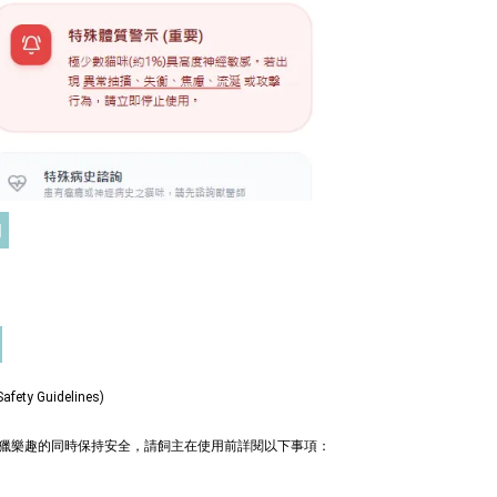
三效貓草玩具
-
+
-
+
TWD
NT$ 289 TWD
TWD
NT$ 300 TWD
加入購物車
門
+119加購greenies 健綠貓貓潔牙餅
ty Guidelines)
獵樂趣的同時保持安全，請飼主在使用前詳閱以下事項：