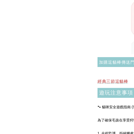
毛雪貂
NT$ 289 
NT$ 300 
加購逗貓棒傳送
經典三節逗貓棒
遊玩注意事項
🐾 貓咪安全遊戲指南 (Safe
為了確保毛孩在享受狩
1. 全程監護，拒絕獨處