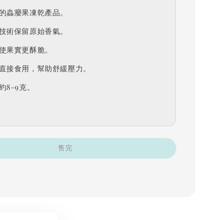
的蟲癭果凍乾產品。
技術保留原始香氣。
使果實更酥脆。
直接食用，幫助舒緩壓力。
約8-9克。
售完