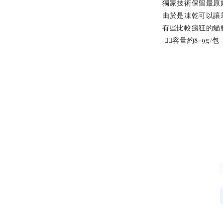
獨家技術保留最原
由於是凍乾可以讓
加
有些比較瘋狂的貓
 👉🏻容量約8-9g/包
$289加購
現貨｜
Aumü
貓草纈