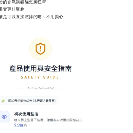
始的香氣讓貓貓更瘋狂💯
果實更佳酥脆
入購物車
貓是可以直接吃掉的唷～不用擔心
奧咪樂 紓壓玩具
瀏覽全部
德國
德國 Aumüller 奧咪
ller 奧咪樂｜
樂 毛毛浣熊｜貓薄
草根玩具｜毛
荷+木天蓼+纈草根