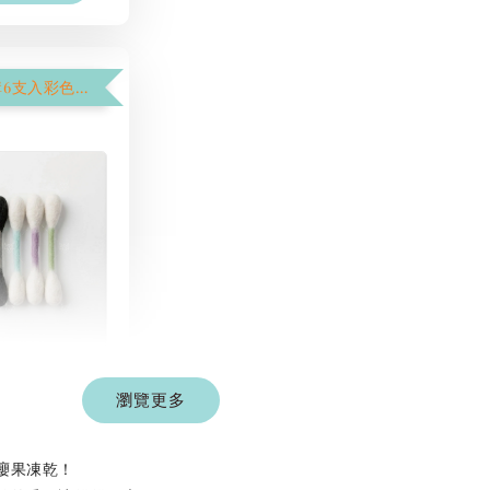
【$1250加購6支入彩色棉花棒】
彩色系列羊毛
棒
瀏覽更多
-
+
 TWD
 TWD
蟲癭果凍乾！