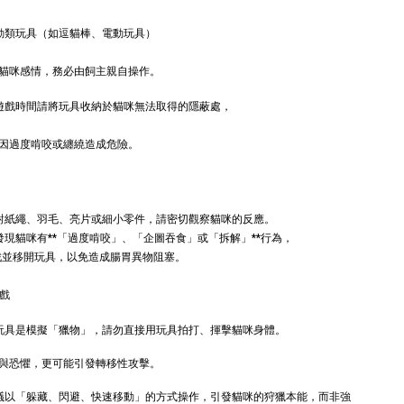
動類玩具（如逗貓棒、電動玩具）
nies 健綠｜潔
貓咪感情，務必由飼主親自操作。
非遊戲時間請將玩具收納於貓咪無法取得的隱蔽處，
-
+
WD
因過度啃咬或纏繞造成危險。
TWD
入購物車
針對紙繩、羽毛、亮片或細小零件，請密切觀察貓咪的反應。
發現貓咪有**「過度啃咬」、「企圖吞食」或「拆解」**行為，
戲並移開玩具，以免造成腸胃異物阻塞。
瀏覽更多
遊戲
 玩具是模擬「獵物」，請勿直接用玩具拍打、揮擊貓咪身體。
與恐懼，更可能引發轉移性攻擊。
建議以「躲藏、閃避、快速移動」的方式操作，引發貓咪的狩獵本能，而非強