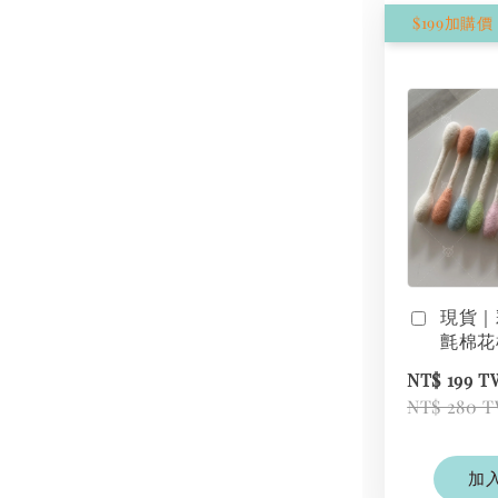
現貨｜
氈棉花
NT$ 199 
NT$ 280 
加