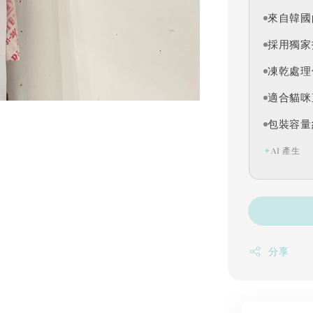
來自韓國
採用獨家
凍乾處理
適合貓咪
包裝容量
✦
AI 產生
分享