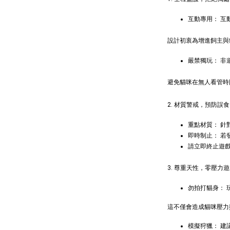
互動專用： 互
Gree
牙餅
設計初衷為增進飼主與
嚴禁獨玩： 
NT$ 119 T
避免貓咪在無人看管時
NT$ 145 
2. 材質警戒，預防誤食
加
重點材質： 
即時制止： 若
請立即終止遊
3. 尊重天性，零壓力
勿拍打貓身：
這不僅會造成貓咪壓力
模擬狩獵： 