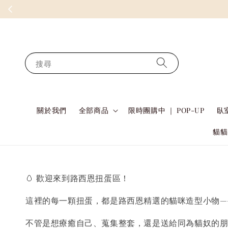
搜尋
關於我們
全部商品
限時團購中 ｜ POP-UP
臥室
貓貓
🥚 歡迎來到路西恩扭蛋區！
這裡的每一顆扭蛋，都是路西恩精選的貓咪造型小物—
不管是想療癒自己、蒐集整套，還是送給同為貓奴的朋