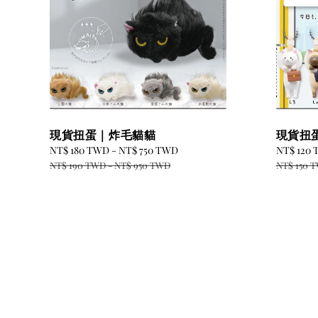
現貨扭蛋｜炸毛貓貓
現貨扭
Sale
NT$ 180 TWD
-
NT$ 750 TWD
Regular
Sale
NT$ 120
price
price
price
NT$ 190 TWD
-
NT$ 950 TWD
NT$ 150 