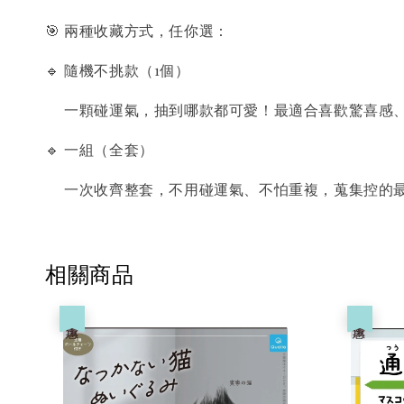
🎯 兩種收藏方式，任你選：
🔹 隨機不挑款（1個）
一顆碰運氣，抽到哪款都可愛！最適合喜歡驚喜感、
🔹 一組（全套）
一次收齊整套，不用碰運氣、不怕重複，蒐集控的最
相關商品
優惠
優惠