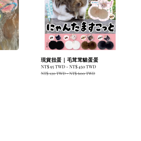
現貨扭蛋｜毛茸茸貓蛋蛋
Regular
Sale
NT$ 95 TWD
-
NT$ 450 TWD
Regular
price
price
price
NT$ 120 TWD
-
NT$ 600 TWD