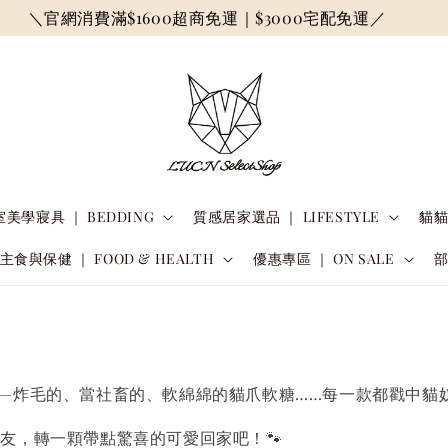
＼官網消費滿$1600超商免運｜$3000宅配免運／
美學寢具 ｜ BEDDING
質感居家選品 ｜ LIFESTYLE
貓貓
主食與保健 ｜ FOOD & HEALTH
優惠專區 ｜ ON SALE
—炸毛的、當社畜的、軟綿綿的貓爪軟糖……每一款都戳中貓
友，轉一顆帶點驚喜的可愛回家吧！🐾