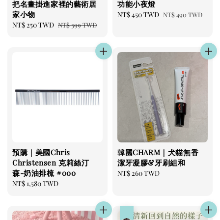
把名畫掛進家裡的藝術居
功能小夜燈
家小物
Sale
NT$ 450 TWD
Regular
NT$ 490 TWD
Sale
NT$ 250 TWD
Regular
price
price
NT$ 399 TWD
price
price
預購｜美國Chris
韓國CHARM｜犬貓無香
Christensen 克莉絲汀
潔牙凝膠&牙刷組和
森-奶油排梳 #000
Regular
NT$ 260 TWD
Regular
NT$ 1,580 TWD
price
price
優惠