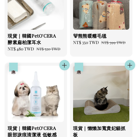
現貨｜韓國PetO'CERA
🐻熊熊暖糯毛毯
酵素扁柏潔耳水
Sale
NT$ 350 TWD
Regular
NT$ 399 TWD
Sale
NT$ 480 TWD
Regular
price
price
NT$ 520 TWD
price
price
優惠
優惠
現貨｜韓國PetO'CERA
現貨｜懶懶加寬貴妃貓抓
眼部淚痕清潔液 低敏感
板