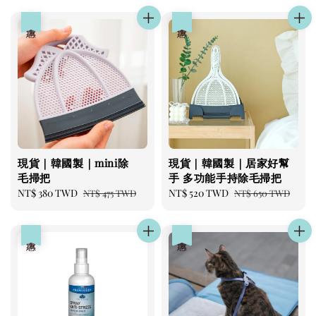
優惠
優惠
現貨｜韓國製｜mini除
現貨｜韓國製｜居家好幫
毛掃把
手 多功能手持除毛掃把
Sale
NT$ 380 TWD
Regular
Sale
NT$ 520 TWD
Regular
NT$ 475 TWD
NT$ 650 TWD
price
price
price
price
優惠
優惠