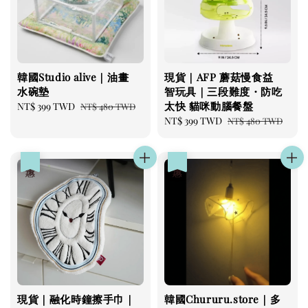
韓國Studio alive｜油畫
現貨｜AFP 蘑菇慢食益
水碗墊
智玩具｜三段難度・防吃
太快 貓咪動腦餐盤
Sale
NT$ 399 TWD
Regular
NT$ 480 TWD
price
price
Sale
NT$ 399 TWD
Regular
NT$ 480 TWD
price
price
優惠
優惠
現貨｜融化時鐘擦手巾｜
韓國Chururu.store｜多