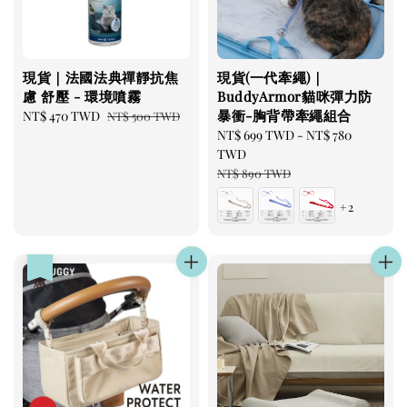
現貨｜法國法典禪靜抗焦
現貨(一代牽繩)｜
慮 舒壓 - 環境噴霧
BuddyArmor貓咪彈力防
暴衝-胸背帶牽繩組合
Sale
NT$ 470 TWD
Regular
NT$ 500 TWD
price
price
Sale
NT$ 699 TWD
-
NT$ 780
price
TWD
Regular
NT$ 890 TWD
price
+2
優惠