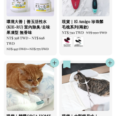
環境大善｜善玉活性水
現貨｜El Amigo 珍珠鬃
(KIE-RU) 室內除臭/去味
毛梳系列(兩款)
果凍型 無香味
Sale
NT$ 790 TWD
Regular
NT$ 990 TWD
Sale
NT$ 398 TWD
-
NT$ 698
price
price
price
TWD
Regular
NT$ 442 TWD
-
NT$ 775 TWD
price
優惠