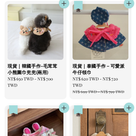
優惠
現貨｜韓國手作-毛茸茸
現貨｜泰國手作－可愛派
小熊圍巾兜兜(兩用)
牛仔領巾
Regular
NT$ 650 TWD
-
NT$ 700
Sale
NT$ 620 TWD
-
NT$ 720
price
TWD
price
TWD
Regular
NT$ 699 TWD
-
NT$ 799 TWD
price
優惠
優惠