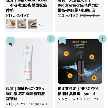
現貨｜韓國ORCA HOME
現貨｜大型貓尺寸｜
｜不沾毛x絨毛 雙面吸貓
BuddyArmor貓咪彈力防
睡墊
暴衝-胸背帶+牽繩組合
Regular
NT$ 2,380 TWD
Sale
NT$ 790 TWD
Regular
NT$ 890 TWD
price
price
price
+5
優惠
優惠
現貨｜韓國PetO'CERA
貓比賽指定｜HERØYEN
貓用修復霜 貓咪粉刺清
貓用除臭噴霧 - 500ml
潔護理
Sale
NT$ 350 TWD
Regular
NT$ 390 TWD
Sale
NT$ 499 TWD
Regular
price
price
NT$ 585 TWD