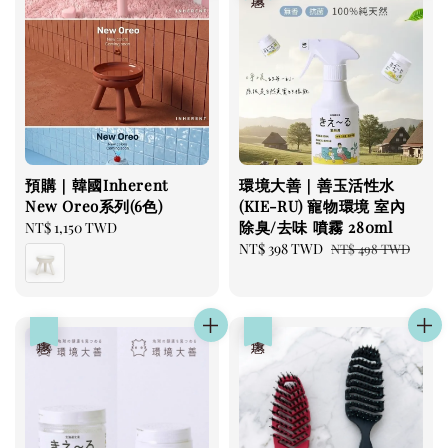
預購｜韓國Inherent
環境大善｜善玉活性水
New Oreo系列(6色)
(KIE-RU) 寵物環境 室內
除臭/去味 噴霧 280ml
Regular
NT$ 1,150 TWD
price
Sale
NT$ 398 TWD
Regular
NT$ 498 TWD
price
price
優惠
優惠