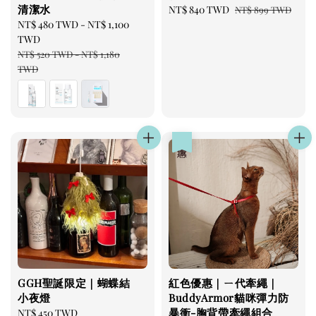
清潔水
Sale
NT$ 840 TWD
Regular
NT$ 899 TWD
Sale
NT$ 480 TWD
-
NT$ 1,100
price
price
price
TWD
Regular
NT$ 520 TWD
-
NT$ 1,180
price
TWD
優惠
GGH聖誕限定｜蝴蝶結
紅色優惠｜ㄧ代牽繩｜
小夜燈
BuddyArmor貓咪彈力防
暴衝-胸背帶牽繩組合
Regular
NT$ 450 TWD