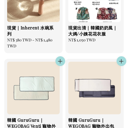
現貨｜Inherent 水碗系
現貨出清｜韓國奶奶風｜
列
大媽/小姨花花衣服
Regular
NT$ 380 TWD
-
NT$ 1,480
Regular
NT$ 1,050 TWD
price
TWD
price
韓國 GuruGuru｜
韓國 GuruGuru｜
WEGOBAG Venti 寵物外
WEGOBAG 寵物外出包