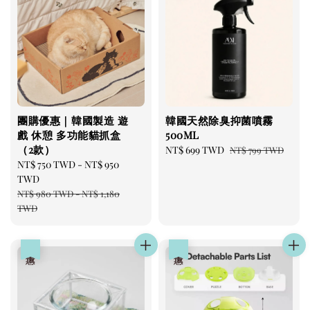
團購優惠｜韓國製造 遊
韓國天然除臭抑菌噴霧
戲 休憩 多功能貓抓盒
500ML
（2款）
Sale
NT$ 699 TWD
Regular
NT$ 799 TWD
Sale
NT$ 750 TWD
-
NT$ 950
price
price
price
TWD
Regular
NT$ 980 TWD
-
NT$ 1,180
price
TWD
優惠
優惠