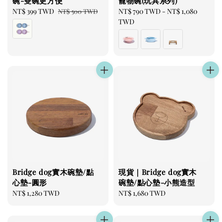
碗-雙碗更方便
寵物碗(玩具系列)
Sale
NT$ 399 TWD
Regular
Regular
NT$ 790 TWD
-
NT$ 1,080
NT$ 500 TWD
price
price
price
TWD
Bridge dog實木碗墊/點
現貨｜Bridge dog實木
心墊-圓形
碗墊/點心墊-小熊造型
Regular
NT$ 1,280 TWD
Regular
NT$ 1,680 TWD
price
price