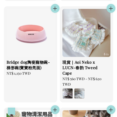
Bridge dog陶瓷寵物碗-
現貨｜Aoi Neko x
梯形碗(寶寶粉亮面)
LUCN-春韵 Tweed
Cape
Regular
NT$ 1,150 TWD
price
Regular
NT$ 560 TWD
-
NT$ 620
price
TWD
優惠