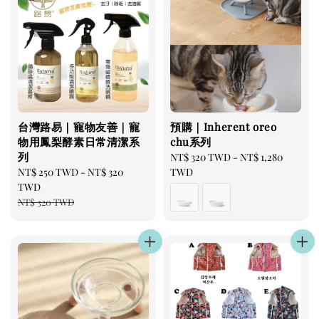
台灣路易｜寵物友善｜寵
預購｜Inherent oreo
物用鳳梨酵素日常清潔系
chu系列
列
Regular
NT$ 320 TWD
-
NT$ 1,280
Sale
NT$ 250 TWD
-
NT$ 320
price
TWD
price
TWD
Regular
NT$ 320 TWD
price