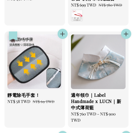
price
Sale
NT$ 699 TWD
Regular
NT$ 780 TWD
price
price
優惠
靜電除毛手套！
週年領巾｜Label
Handmade x LUCN｜新
Sale
NT$ 58 TWD
Regular
NT$ 69 TWD
中式薄荷藍
price
price
Regular
NT$ 760 TWD
-
NT$ 900
price
TWD