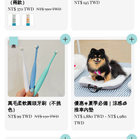
（兩款）
Regular
NT$ 145 TWD
Sale
NT$ 370 TWD
Regular
price
NT$ 390 TWD
price
price
優惠
萬毛柔軟圓頭牙刷（不挑
優惠☀️夏季必備｜涼感🧊
色）
推車內墊
Sale
NT$ 99 TWD
Regular
Regular
NT$ 1,880 TWD
-
NT$ 1,980
NT$ 120 TWD
price
price
price
TWD