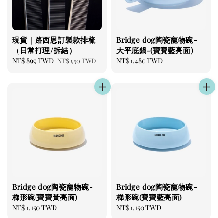
現貨｜路西恩訂製款排梳
Bridge dog陶瓷寵物碗-
（日常打理/拆結）
大平底鍋-(寶寶藍亮面)
Sale
NT$ 899 TWD
Regular
Regular
NT$ 1,480 TWD
NT$ 950 TWD
price
price
price
Bridge dog陶瓷寵物碗-
Bridge dog陶瓷寵物碗-
梯形碗(寶寶黃亮面)
梯形碗(寶寶藍亮面)
Regular
NT$ 1,150 TWD
Regular
NT$ 1,150 TWD
price
price