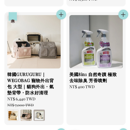
price
優惠
韓國GURUGURU｜
美國8in1 自然奇蹟 極致
WEGOBAG 寵物外出背
去味除臭 芳香噴劑
包 大型｜貓狗外出・氣
Regular
NT$ 400 TWD
墊背帶・防水好清理
price
Sale
NT$ 6,440 TWD
Regular
price
price
NT$ 7,000 TWD