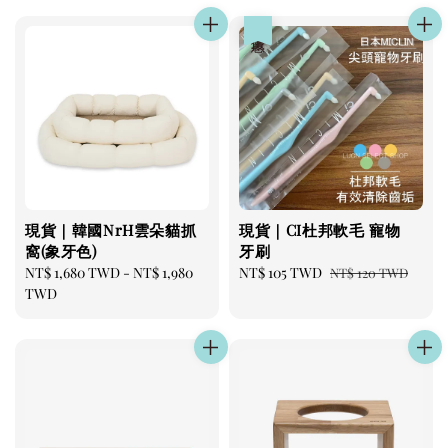
優惠
現貨｜韓國NrH雲朵貓抓
現貨｜CI杜邦軟毛 寵物
窩(象牙色)
牙刷
Regular
NT$ 1,680 TWD
-
NT$ 1,980
Sale
NT$ 105 TWD
Regular
NT$ 120 TWD
price
TWD
price
price