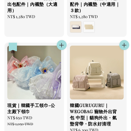
出包配件｜內襯墊（大適
配件｜內襯墊（中適用｜
用）
３款）
Regular
NT$ 1,280 TWD
Regular
NT$ 1,280 TWD
price
price
優惠
現貨｜韓國手工領巾-公
韓國GURUGURU｜
主殿下領巾
WEGOBAG 寵物外出背
包 中型｜貓狗外出・氣
Sale
NT$ 650 TWD
Regular
墊背帶・防水好清理
price
price
NT$ 1,050 TWD
Regular
NT$ 6,300 TWD