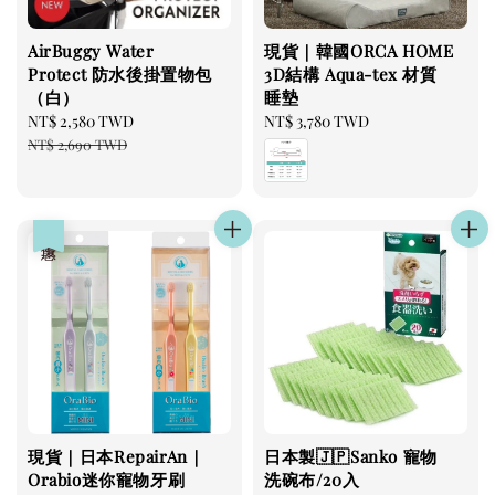
AirBuggy Water
現貨｜韓國ORCA HOME
Protect 防水後掛置物包
3D結構 Aqua-tex 材質
（白）
睡墊
Sale
NT$ 2,580 TWD
Regular
Regular
NT$ 3,780 TWD
price
price
price
NT$ 2,690 TWD
優惠
現貨｜日本RepairAn｜
日本製🇯🇵Sanko 寵物
Orabio迷你寵物牙刷
洗碗布/20入