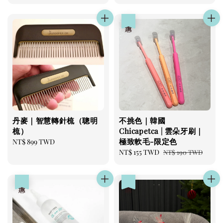
price
price
優惠
丹麥｜智慧轉針梳（聰明
不挑色｜韓國
梳）
Chicapetca | 雲朵牙刷｜
極致軟毛-限定色
Regular
NT$ 899 TWD
price
Sale
NT$ 155 TWD
Regular
NT$ 190 TWD
price
price
優惠
優惠