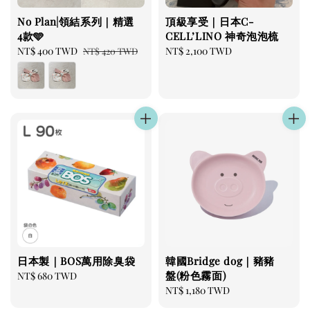
No Plan|領結系列｜精選
頂級享受｜日本C-
4款🩵
CELL’LINO 神奇泡泡梳
Sale
NT$ 400 TWD
Regular
Regular
NT$ 2,100 TWD
NT$ 420 TWD
price
price
price
日本製｜BOS萬用除臭袋
韓國Bridge dog｜豬豬
盤(粉色霧面)
Regular
NT$ 680 TWD
price
Regular
NT$ 1,180 TWD
price