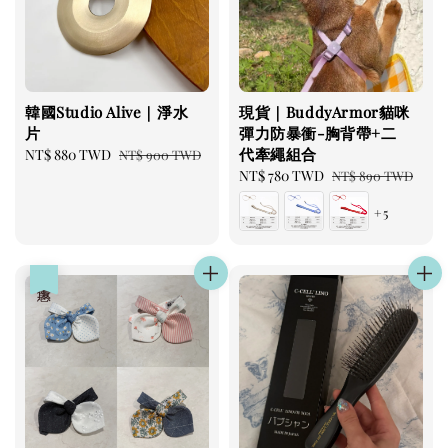
韓國Studio Alive｜淨水
現貨｜BuddyArmor貓咪
片
彈力防暴衝-胸背帶+二
代牽繩組合
Sale
NT$ 880 TWD
Regular
NT$ 900 TWD
price
price
Sale
NT$ 780 TWD
Regular
NT$ 890 TWD
price
price
+5
優惠