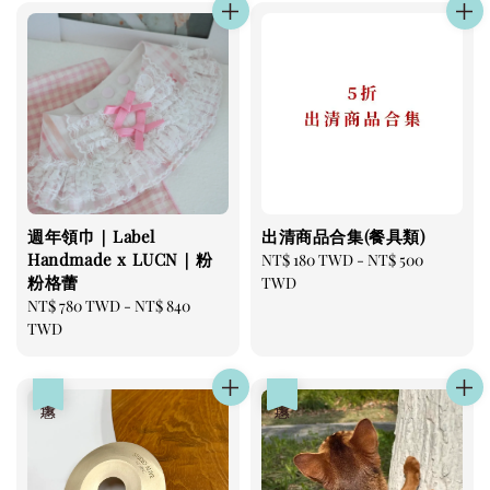
週年領巾｜Label
出清商品合集(餐具類)
Handmade x LUCN｜粉
Regular
NT$ 180 TWD
-
NT$ 500
粉格蕾
price
TWD
Regular
NT$ 780 TWD
-
NT$ 840
price
TWD
優惠
優惠