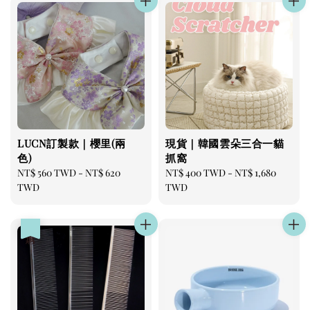
LUCN訂製款｜櫻里(兩
現貨｜韓國雲朵三合一貓
色)
抓窩
Regular
NT$ 560 TWD
-
NT$ 620
Regular
NT$ 400 TWD
-
NT$ 1,680
price
TWD
price
TWD
優惠