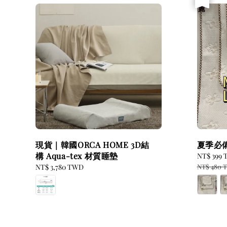
現貨｜韓國ORCA HOME 3D結
夏季必
構 Aqua-tex 材質睡墊
Sale
NT$ 399
price
Regular
NT$ 3,780 TWD
NT$ 480 
price