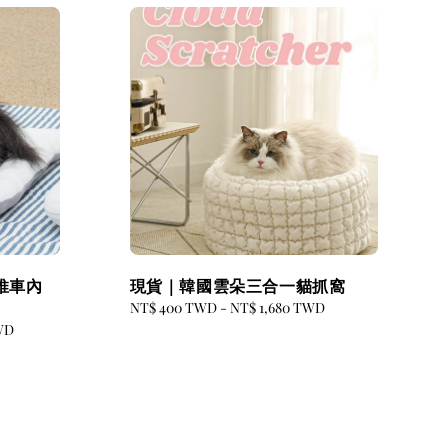
推車內
現貨｜韓國雲朵三合一貓抓窩
Regular
NT$ 400 TWD
-
NT$ 1,680 TWD
price
WD