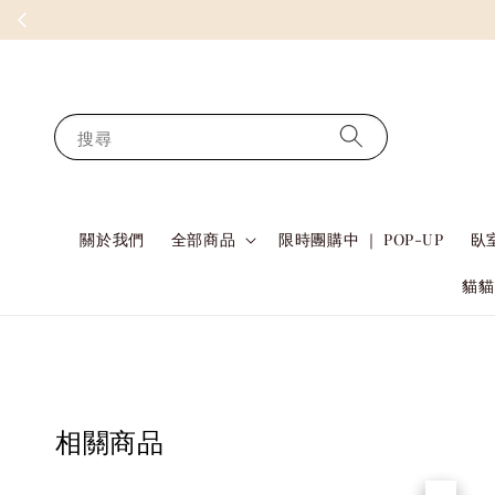
搜尋
關於我們
全部商品
限時團購中 ｜ POP-UP
臥室
貓貓
相關商品
優惠
售完