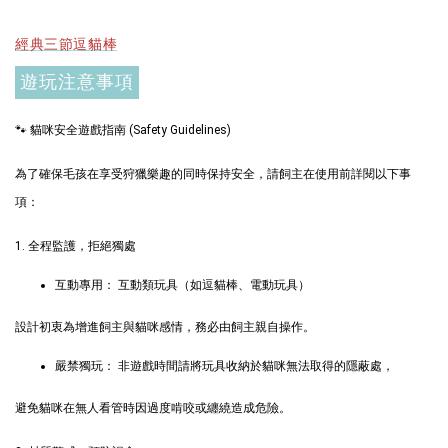
加入購物車
經典三節逗貓棒
遊玩注意事項
+119加購greenies 健綠貓貓潔牙餅
🐾 貓咪安全遊戲指南 (Safety Guidelines)
為了確保毛孩在享受狩獵樂趣的同時保持安全，請飼主在使用前詳閱以下事
項：
1. 全程監護，拒絕獨處
互動專用： 互動類玩具（如逗貓棒、電動玩具）
設計初衷為增進飼主與貓咪感情，務必由飼主親自操作。
嚴禁獨玩： 非遊戲時間請將玩具收納於貓咪無法取得的隱蔽處，
Greenies 健綠｜潔牙餅
避免貓咪在無人看管時因過度啃咬或纏繞造成危險。
-
+
NT$ 119 TWD