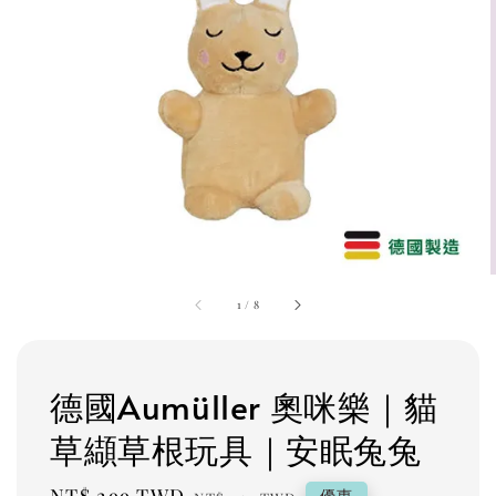
1
/
8
德國Aumüller 奧咪樂｜貓
草纈草根玩具｜安眠兔兔
優惠