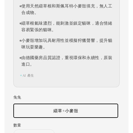
使用天然纈草根和斯佩耳特小麥殼填充，無人工
合成物。
纈草根氣味濃烈，能刺激並鎮定貓咪，適合情緒
容易緊張的貓咪。
小麥殼增加玩具耐用性並模擬狩獵聲響，提升貓
咪玩耍樂趣。
由德國藥房品質認證，重視環保和永續性，原裝
進口。
✦
AI 產生
兔兔
纈草+小麥殼
數量