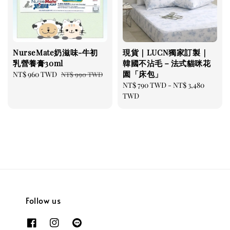
NurseMate奶滋味-牛初
現貨｜LUCN獨家訂製｜
乳營養膏30ml
韓國不沾毛－法式貓咪花
園「床包」
Sale
NT$ 960 TWD
Regular
NT$ 990 TWD
price
price
Regular
NT$ 790 TWD
-
NT$ 3,480
price
TWD
Follow us