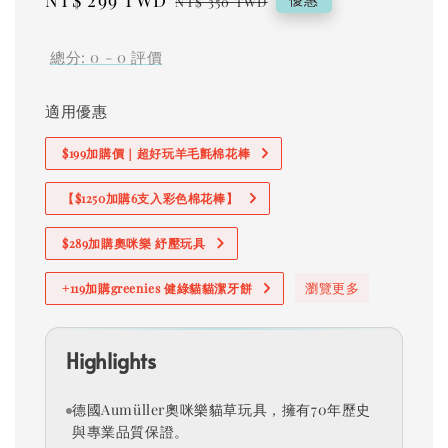
Sale
NT$ 299 TWD
Regular
NT$ 350 TWD
price
price
總分:
0
-
0
評價
適用優惠
$199加購價｜超好玩羊毛氈棉花棒
【$1250加購6支入彩色棉花棒】
$289加購奧咪樂 紓壓玩具
瀏覽更多
+119加購greenies 健綠貓貓潔牙餅
Highlights
德國Aumüller奧咪樂貓草玩具，擁有70年歷史
與專業品質保證。