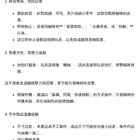
2. 材質警戒，預防誤食
NT$ 145 TWD
重點材質： 針對紙繩、羽毛、亮片或細小零件，請密切觀察貓咪的反
應。
加入購物車
即時制止： 若發現貓咪有**「過度啃咬」、「企圖吞食」或「拆解」**
行為，
請立即終止遊戲並移開玩具，以免造成腸胃異物阻塞。
瀏覽更多
3. 尊重天性，零壓力遊戲
勿拍打貓身： 玩具是模擬「獵物」，請勿直接用玩具拍打、揮擊貓咪身
體。
這不僅會造成貓咪壓力與恐懼，更可能引發轉移性攻擊。
模擬狩獵： 建議以「躲藏、閃避、快速移動」的方式操作，引發貓咪的
狩獵本能，而非強制性的肢體接觸。
4. 手作製品溫馨提醒
尺寸誤差： 本產品為手工製作，成品尺寸可能存在微小誤差，每件作品
均為獨一無二，
請以實物為準。