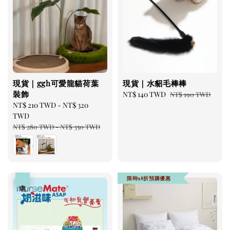
現貨｜ggh可愛龍貓荷葉
現貨｜水貂毛棒棒
裝飾
Sale
NT$ 140 TWD
Regular
NT$ 190 TWD
Sale
NT$ 210 TWD
-
NT$ 320
price
price
price
TWD
Regular
NT$ 280 TWD
-
NT$ 350 TWD
price
限時98折預購優惠
優惠