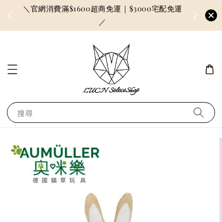
＼官網消費滿$1600超商免運｜$3000宅配免運
因訂單較多
／
搜尋