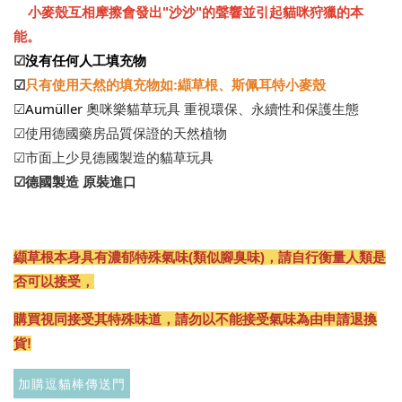
$289加購奧咪樂 紓壓玩具
小麥殼互相摩擦會發出"沙沙"的聲響並引起貓咪狩獵的本
瀏覽全部
能。
☑
沒有任何人工填充物
☑
只有使用天然的填充物如:
纈草根
、
斯佩耳特小麥殼
Aumüller
☑
奧咪樂貓草玩具 重視環保、永續性和保護生態
☑使用德國藥房品質保證的天然植物
☑市面上少見德國製造的貓草玩具
☑德國製造 原裝進口
現貨｜德國
Aumüller 奧咪樂
德國 Aumüller 奧咪樂
｜貓草纈草根玩具
纈草根本身具有濃郁特殊氣味(類似腳臭味)，請自行衡量人類是
毛毛浣熊｜貓薄荷+木
｜毛毛雪貂
天蓼+纈草根 三效貓草
否可以接受，
玩具
購買視同接受其特殊味道，請勿以不能接受氣味為由申請退換
-
+
-
+
NT$ 289 TWD
NT$ 289 TWD
貨!
NT$ 300 TWD
NT$ 300 TWD
加購逗貓棒傳送門