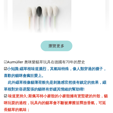
瀏覽更多
現貨｜彩色系列羊毛氈棉花棒
Aumüller
☑
奧咪樂貓草玩具在德國有70年的歷史
-
+
NT$ 1,250 TWD
☑
小知識:
纈草根味道濃烈，其氣味特殊，像人類穿過的襪子，
NT$ 1,500 TWD
喜歡的貓咪會瘋狂愛上。
此外纈草根像貓薄荷般先是刺激感官然後有鎮定的效果，纈
加入購物車
草根對於容易緊張的貓咪有舒緩其情緒的幫助唷!
☑
味道更持久:
斯佩耳特小麥殼的小麥殼擁有更堅硬的外殼，貓
咪玩耍的過程，玩具內的貓草會不斷被摩擦並釋放香氣，可延
長
貓草
的氣味；