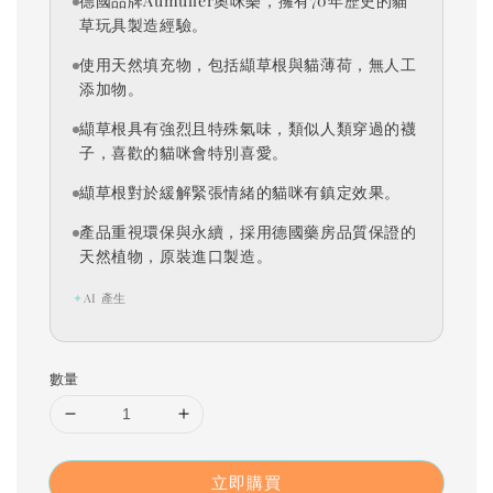
德國品牌Aumüller奧咪樂，擁有70年歷史的貓
草玩具製造經驗。
使用天然填充物，包括纈草根與貓薄荷，無人工
添加物。
纈草根具有強烈且特殊氣味，類似人類穿過的襪
子，喜歡的貓咪會特別喜愛。
纈草根對於緩解緊張情緒的貓咪有鎮定效果。
產品重視環保與永續，採用德國藥房品質保證的
天然植物，原裝進口製造。
✦
AI 產生
數量
立即購買