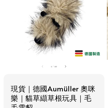
1
/
10
現貨｜德國Aumüller 奧咪
樂｜貓草纈草根玩具｜毛
毛雪貂