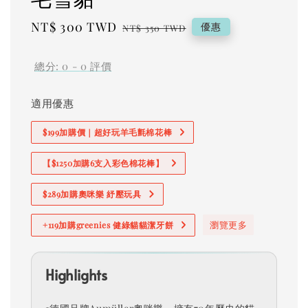
Sale
NT$ 300 TWD
Regular
優惠
NT$ 350 TWD
price
price
總分:
0
-
0
評價
適用優惠
$199加購價｜超好玩羊毛氈棉花棒
【$1250加購6支入彩色棉花棒】
$289加購奧咪樂 紓壓玩具
瀏覽更多
+119加購greenies 健綠貓貓潔牙餅
Highlights