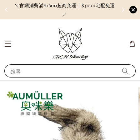
＼官網消費滿$1600超商免運｜$3000宅配免運
因訂單較多
／
搜尋