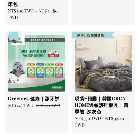
床包
Regular
NT$ 100 TWD
-
NT$ 3,480
price
TWD
限時98折預購優惠
優惠
Greenies 健綠｜潔牙餅
現貨+預購｜韓國ORCA
HOME過敏護理寢具｜四
Sale
NT$ 145 TWD
Regular
NT$ 150 TWD
季被-深灰色
price
price
Regular
NT$ 550 TWD
-
NT$ 3,980
price
TWD