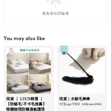
成為首位評論者
You may also like
優惠
現貨 ｜ LUCN精選 ｜
現貨｜水貂毛棒棒
【防貓毛/不卡毛推薦】
Sale
NT$ 140 TWD
Regular
NT$ 190 TWD
韓國物理防蟎過敏護理
price
price