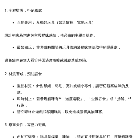
+119加購greenies 健綠貓貓潔牙餅
1. 全程監護，拒絕獨處
互動專用： 互動類玩具（如逗貓棒、電動玩具）
設計初衷為增進飼主與貓咪感情，務必由飼主親自操作。
嚴禁獨玩： 非遊戲時間請將玩具收納於貓咪無法取得的隱蔽處，
避免貓咪在無人看管時因過度啃咬或纏繞造成危險。
2. 材質警戒，預防誤食
重點材質： 針對紙繩、羽毛、亮片或細小零件，請密切觀察貓咪的反
Greenies 健綠｜潔牙餅
應。
即時制止： 若發現貓咪有**「過度啃咬」、「企圖吞食」或「拆解」**
行為，
-
+
NT$ 119 TWD
請立即終止遊戲並移開玩具，以免造成腸胃異物阻塞。
NT$ 145 TWD
3. 尊重天性，零壓力遊戲
加入購物車
勿拍打貓身： 玩具是模擬「獵物」，請勿直接用玩具拍打、揮擊貓咪身