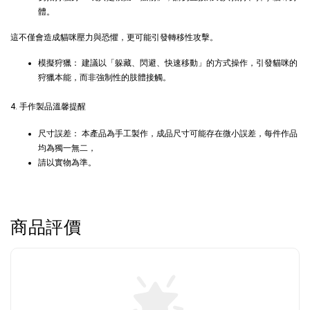
體。
這不僅會造成貓咪壓力與恐懼，更可能引發轉移性攻擊。
瀏覽更多
模擬狩獵： 建議以「躲藏、閃避、快速移動」的方式操作，引發貓咪的
狩獵本能，而非強制性的肢體接觸。
4. 手作製品溫馨提醒
尺寸誤差： 本產品為手工製作，成品尺寸可能存在微小誤差，每件作品
均為獨一無二，
請以實物為準。
商品評價