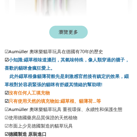
瀏覽更多
現貨｜彩色系列羊毛氈棉花棒
Aumüller
☑
奧咪樂貓草玩具在德國有70年的歷史
-
+
NT$ 1,250 TWD
☑
小知識:
纈草根味道濃烈，其氣味特殊，像人類穿過的襪子，
NT$ 1,500 TWD
喜歡的貓咪會瘋狂愛上。
此外纈草根像貓薄荷般先是刺激感官然後有鎮定的效果，纈
加入購物車
草根對於容易緊張的貓咪有舒緩其情緒的幫助唷!
☑
沒有任何人工填充物
☑
只有使用天然的填充物如:纈草根、貓薄荷...等
Aumüller
☑
奧咪樂貓草玩具 重視環保、永續性和保護生態
$289加購奧咪樂 紓壓玩具
☑使用德國藥房品質保證的天然植物
瀏覽全部
☑市面上少見德國製造的貓草玩具
☑德國製造 原裝進口