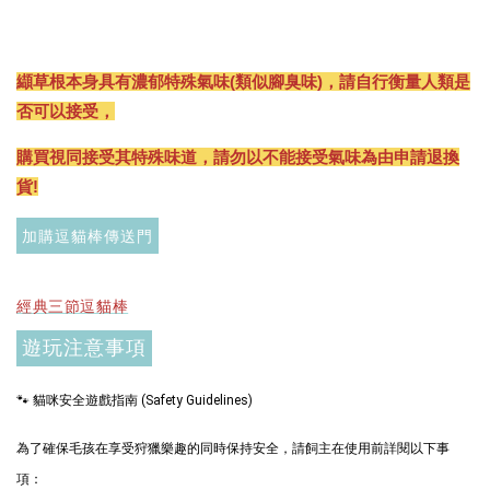
纈草根本身具有濃郁特殊氣味(類似腳臭味)，請自行衡量人類是
否可以接受，
購買視同接受其特殊味道，請勿以不能接受氣味為由申請退換
貨!
現貨｜德國
德國 Aumüller 奧咪
Aumüller 奧咪樂｜
樂 毛毛浣熊｜貓薄荷
貓草纈草根玩具｜
加購逗貓棒傳送門
+木天蓼+纈草根 三
毛毛雪貂
效貓草玩具
-
+
-
+
NT$ 289 TWD
NT$ 289 TWD
經典三節逗貓棒
NT$ 300 TWD
NT$ 300 TWD
遊玩注意事項
加入購物車
🐾 貓咪安全遊戲指南 (Safety Guidelines)
為了確保毛孩在享受狩獵樂趣的同時保持安全，請飼主在使用前詳閱以下事
項：