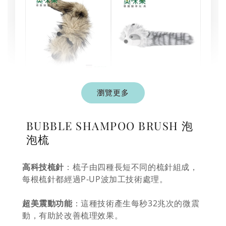
現貨｜德國
德國 Aumüller 奧咪
瀏覽更多
Aumüller 奧咪樂｜
樂 毛毛浣熊｜貓薄荷
貓草纈草根玩具｜
+木天蓼+纈草根 三
毛毛雪貂
效貓草玩具
BUBBLE SHAMPOO BRUSH 泡
-
+
-
+
泡梳
NT$ 289 TWD
NT$ 289 TWD
NT$ 300 TWD
NT$ 300 TWD
高科技梳針
：梳子由四種長短不同的梳針組成，
每根梳針都經過P-UP波加工技術處理。
加入購物車
超美震動功能
：這種技術產生每秒32兆次的微震
動，有助於改善梳理效果。