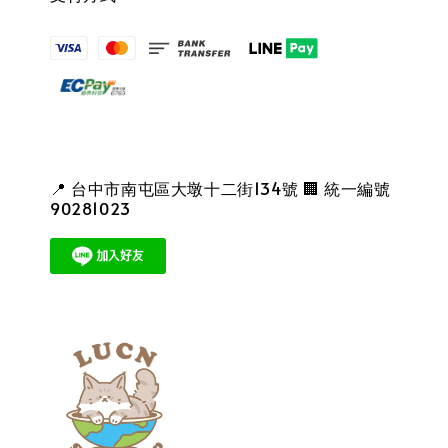
📍 台中市南屯區大墩十二街134號 🏢 統一編號
90281023