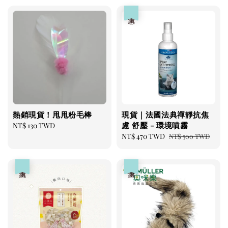
加入購物車
優惠
瀏覽更多
熱銷現貨！甩甩粉毛棒
現貨｜法國法典禪靜抗焦
慮 舒壓 - 環境噴霧
Regular
NT$ 130 TWD
price
Sale
NT$ 470 TWD
Regular
NT$ 500 TWD
price
price
優惠
優惠