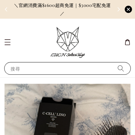
＼官網消費滿$1600超商免運｜$3000宅配免運
因訂單較多
／
搜尋