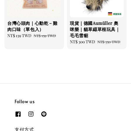
台灣心頭肉｜心動乾－雞
現貨｜德國Aumüller 奧
肉口味（單包入）
咪樂｜貓草纈草根玩具｜
毛毛雪貂
Sale
NT$ 139 TWD
Regular
NT$ 159 TWD
price
price
Sale
NT$ 300 TWD
Regular
NT$ 350 TWD
price
price
Follow us
支付方式