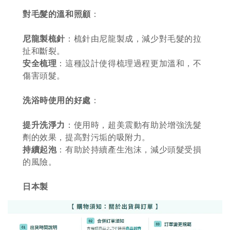
+119加購greenies 健綠貓貓潔牙餅
對毛髮的溫和照顧
：
尼龍製梳針
：梳針由尼龍製成，減少對毛髮的拉
扯和斷裂。
安全梳理
：這種設計使得梳理過程更加溫和，不
傷害頭髮。
洗浴時使用的好處
：
提升洗淨力
：使用時，超美震動有助於增強洗髮
劑的效果，提高對污垢的吸附力。
Greenies 健綠｜潔牙餅
持續起泡
：有助於持續產生泡沫，減少頭髮受損
的風險。
-
+
NT$ 119 TWD
日本製
NT$ 145 TWD
加入購物車