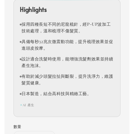
Highlights
採用四種長短不同的尼龍梳針，經P-UP波加工
技術處理，溫和梳理不傷髮質。
具備每秒32兆次微震動功能，提升梳理效果並促
進頭皮按摩。
設計適合洗髮時使用，能增強洗髮劑效果並持續
產生泡沫。
有助於減少頭髮拉扯與斷裂，提升洗淨力，維護
髮質健康。
日本製造，結合高科技與精緻工藝。
✦
AI 產生
數量