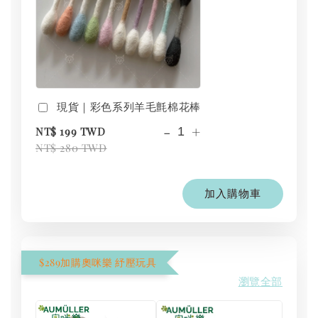
現貨｜彩色系列羊毛氈棉花棒
-
+
NT$ 199 TWD
NT$ 280 TWD
加入購物車
$289加購奧咪樂 紓壓玩具
瀏覽全部