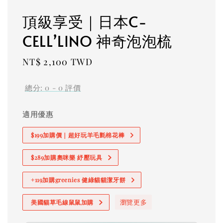
頂級享受｜日本C-
CELL’LINO 神奇泡泡梳
Regular
NT$ 2,100 TWD
price
總分:
0
-
0
評價
適用優惠
$199加購價｜超好玩羊毛氈棉花棒
$289加購奧咪樂 紓壓玩具
+119加購greenies 健綠貓貓潔牙餅
瀏覽更多
美國貓草毛線鼠鼠加購