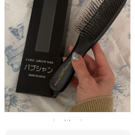
1
/
1