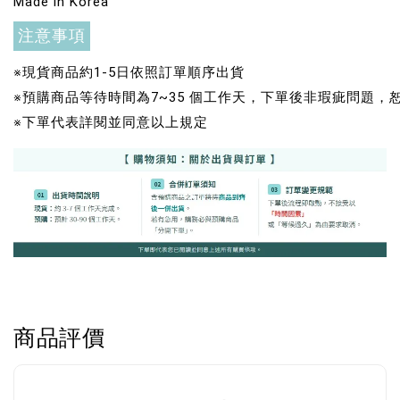
Made in Korea
注意事項
美國貓草毛線鼠鼠加購
※現貨商品約1-5日依照訂單順序出貨
※預購商品等待時間為7~35 個工作天，下單後非瑕疵問題
※下單代表詳閱並同意以上規定
美國有機貓草毛線老鼠
-
+
NT$ 300 TWD
商品評價
NT$ 350 TWD
加入購物車