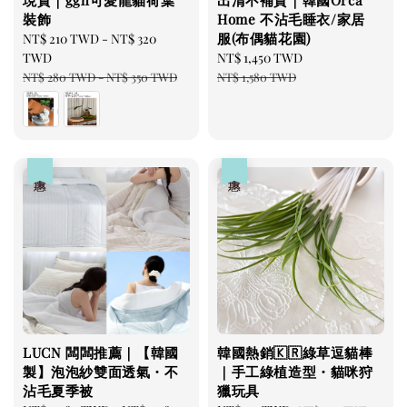
現貨｜ggh可愛龍貓荷葉
出清不補貨｜韓國Orca
裝飾
Home 不沾毛睡衣/家居
服(布偶貓花園)
Sale
NT$ 210 TWD
-
NT$ 320
price
TWD
Sale
NT$ 1,450 TWD
Regular
Regular
price
price
NT$ 280 TWD
-
NT$ 350 TWD
NT$ 1,580 TWD
price
優惠
優惠
LUCN 闆闆推薦｜【韓國
韓國熱銷🇰🇷綠草逗貓棒
製】泡泡紗雙面透氣・不
｜手工綠植造型・貓咪狩
沾毛夏季被
獵玩具