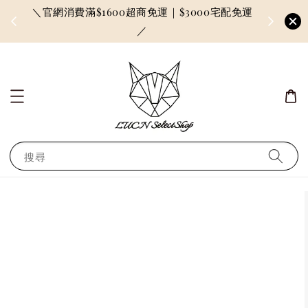
＼官網消費滿$1600超商免運｜$3000宅配免運
因訂單較多
／
搜尋