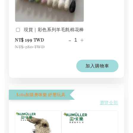
現貨｜彩色系列羊毛氈棉花棒
-
+
NT$ 199 TWD
NT$ 280 TWD
加入購物車
$289加購奧咪樂 紓壓玩具
瀏覽全部