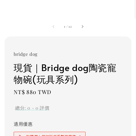
1
/
12
bridge dog
現貨｜Bridge dog陶瓷寵
物碗(玩具系列)
Regular
NT$ 880 TWD
price
總分:
0
-
0
評價
適用優惠