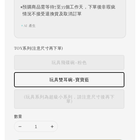
預購商品需等待7至35個工作天，下單後非瑕疵
情況不接受退換貨及取消訂單
✦
AI 產生
TOY系列(注意尺寸再下單)
玩具飛碟碗-粉色
玩具雙耳碗-寶寶藍
(玩具系列為超級小系列，請注意尺寸後再下
單)
數量