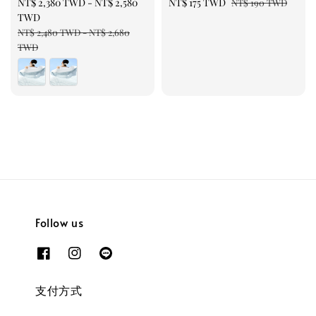
Sale
NT$ 2,380 TWD
-
NT$ 2,580
Sale
NT$ 175 TWD
Regular
NT$ 190 TWD
price
TWD
price
price
Regular
NT$ 2,480 TWD
-
NT$ 2,680
price
TWD
Follow us
支付方式