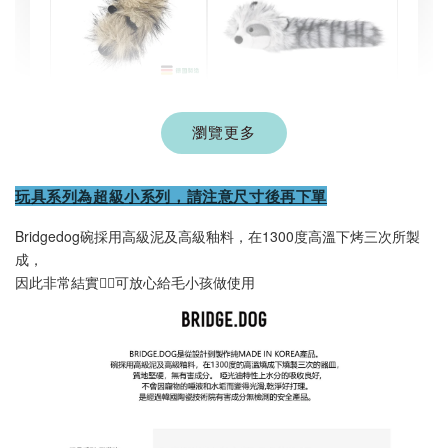
現貨｜德國
Aumüller 奧咪樂
瀏覽更多
德國 Aumüller 奧咪樂
｜貓草纈草根玩具
毛毛浣熊｜貓薄荷+木
｜毛毛雪貂
天蓼+纈草根 三效貓草
玩具系列為超級小系列，請注意尺寸後再下單
玩具
-
+
-
+
Bridgedog碗採用高級泥及高級釉料，在1300度高溫下烤三次所製
NT$ 289 TWD
NT$ 289 TWD
成，
NT$ 300 TWD
NT$ 300 TWD
因此非常結實👍🏻可放心給毛小孩做使用
加入購物車
+119加購greenies 健綠貓貓潔牙餅