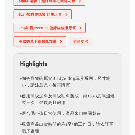
$199加購價｜超好玩羊毛氈棉花棒
$289加購奧咪樂 紓壓玩具
+119加購greenies 健綠貓貓潔牙餅
瀏覽更多
美國貓草毛線鼠鼠加購
Highlights
陶瓷寵物碗屬於Bridge dog玩具系列，尺寸較
小，請注意尺寸後再購買
使用高級泥料及高級釉料製成，經1300度高溫燒
製三次，強度高且耐用
適合毛小孩日常使用，產品來自韓國製造
現貨商品出貨時間約為1至5個工作日，請依訂單
順序處理