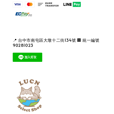
📍 台中市南屯區大墩十二街134號 🏢 統一編號
90281023