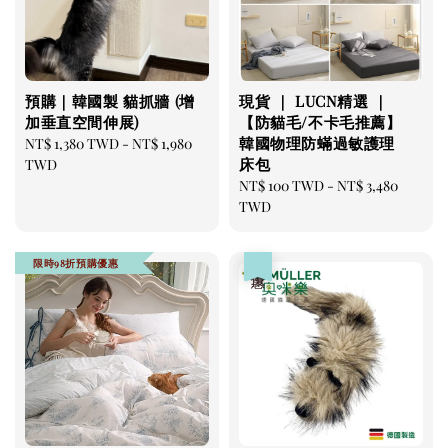
NT$ 350 TWD
加入購物車
預購｜韓國製 貓抓牆 (增
現貨 ｜ LUCN精選 ｜
加垂直空間伸展)
【防貓毛/不卡毛推薦】
韓國物理防蟎過敏護理
Regular
NT$ 1,380 TWD
-
NT$ 1,980
床包
price
TWD
瀏覽更多
Regular
NT$ 100 TWD
-
NT$ 3,480
price
TWD
限時98折預購優惠
優惠