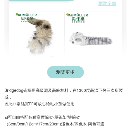
瀏覽全部
現貨｜德國
德國 Aumüller 奧咪
瀏覽更多
Aumüller 奧咪樂｜
樂 毛毛浣熊｜貓薄荷
貓草纈草根玩具｜
+木天蓼+纈草根 三
毛毛雪貂
效貓草玩具
Bridgedog碗採用高級泥及高級釉料，在1300度高溫下烤三次所製
成，
-
+
-
+
NT$ 289 TWD
NT$ 289 TWD
因此非常結實👍🏻可放心給毛小孩做使用
NT$ 300 TWD
NT$ 300 TWD
☑️可自由搭配各種高度碗架
-單碗架/雙碗架
（6cm/9cm/12cm/17cm/20cm)淺色木/深色木 兩色可選
加入購物車