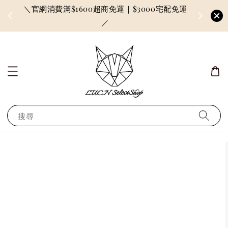
＼官網消費滿$1600超商免運｜$3000宅配免運
因訂單較多
／
搜尋