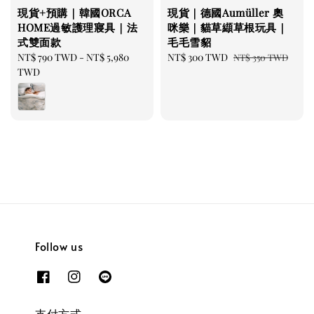
現貨+預購｜韓國ORCA
現貨｜德國Aumüller 奧
HOME過敏護理寢具｜法
咪樂｜貓草纈草根玩具｜
式雙面款
毛毛雪貂
Regular
NT$ 790 TWD
-
NT$ 5,980
Sale
NT$ 300 TWD
Regular
NT$ 350 TWD
price
TWD
price
price
Follow us
支付方式