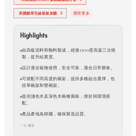
瀏覽更多
美國貓草毛線鼠鼠加購
Highlights
由高級泥料和釉料製成，經過1300度高溫三次燒
製，提升結實度。
設計適合寵物使用，安全可靠，適合日常餵食。
可搭配不同高度的碗架，提供多種組合選擇，包
括單碗架和雙碗架。
提供淺色木及深色木兩種風格，便於與環境搭
配。
產品產地為韓國，確保製造品質。
✦
AI 產生