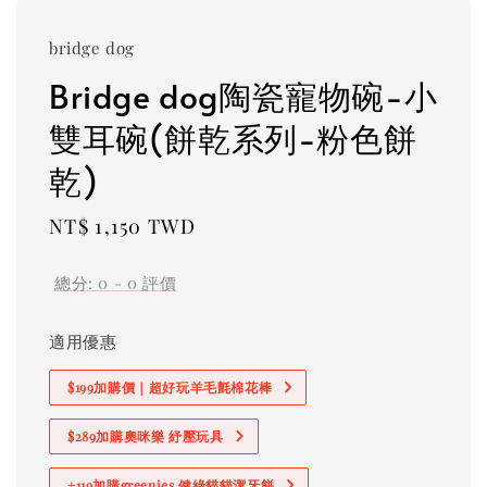
bridge dog
Bridge dog陶瓷寵物碗-小
雙耳碗(餅乾系列-粉色餅
乾)
Regular
NT$ 1,150 TWD
price
總分:
0
-
0
評價
適用優惠
$199加購價｜超好玩羊毛氈棉花棒
$289加購奧咪樂 紓壓玩具
+119加購greenies 健綠貓貓潔牙餅