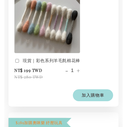
現貨｜彩色系列羊毛氈棉花棒
-
+
NT$ 199 TWD
NT$ 280 TWD
加入購物車
$289加購奧咪樂 紓壓玩具