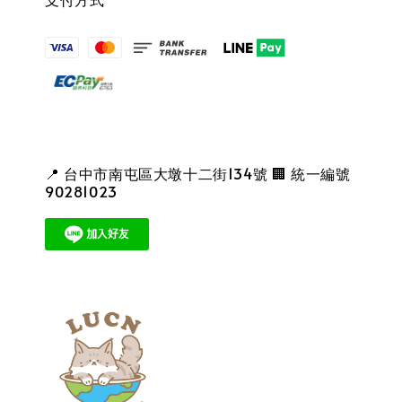
📍 台中市南屯區大墩十二街134號 🏢 統一編號
90281023