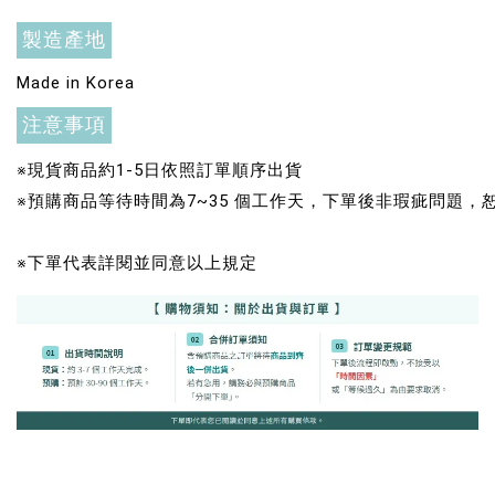
製造產地
+119加購greenies 健綠貓貓潔牙餅
Made in Korea
注意事項
※現貨商品約1-5日依照訂單順序出貨
※預購商品等待時間為7~35 個工作天，下單後非瑕疵問題
※下單代表詳閱並同意以上規定
Greenies 健綠｜潔牙餅
-
+
NT$ 119 TWD
NT$ 145 TWD