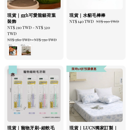
美國有機貓草毛線老鼠
-
+
NT$ 300 TWD
現貨｜ggh可愛龍貓荷葉
現貨｜水貂毛棒棒
NT$ 350 TWD
裝飾
Sale
NT$ 140 TWD
Regular
NT$ 190 TWD
Sale
NT$ 210 TWD
-
NT$ 320
price
price
price
TWD
加入購物車
Regular
NT$ 280 TWD
-
NT$ 350 TWD
price
瀏覽更多
限時98折預購優惠
優惠
現貨｜寵物牙刷-細軟毛
現貨｜LUCN獨家訂製｜