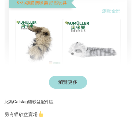
$289加購奧咪樂 紓壓玩具
瀏覽全部
現貨｜德國
Aumüller 奧咪樂
瀏覽更多
德國 Aumüller 奧咪樂
｜貓草纈草根玩具
毛毛浣熊｜貓薄荷+木
｜毛毛雪貂
天蓼+纈草根 三效貓草
此為Catstag貓砂盆配件區
玩具
-
+
-
+
NT$ 289 TWD
NT$ 289 TWD
另有貓砂盆賣場
NT$ 300 TWD
NT$ 300 TWD