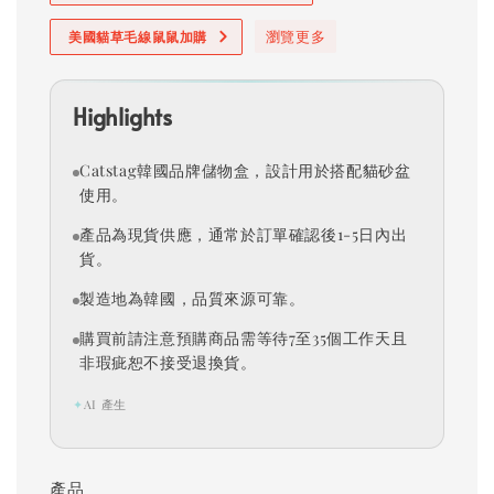
瀏覽更多
美國貓草毛線鼠鼠加購
Highlights
Catstag韓國品牌儲物盒，設計用於搭配貓砂盆
使用。
產品為現貨供應，通常於訂單確認後1-5日內出
貨。
製造地為韓國，品質來源可靠。
購買前請注意預購商品需等待7至35個工作天且
非瑕疵恕不接受退換貨。
✦
AI 產生
產品