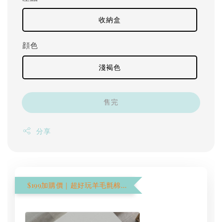
收納盒
顔色
淺褐色
售完
分享
$199加購價｜超好玩羊毛氈棉花棒