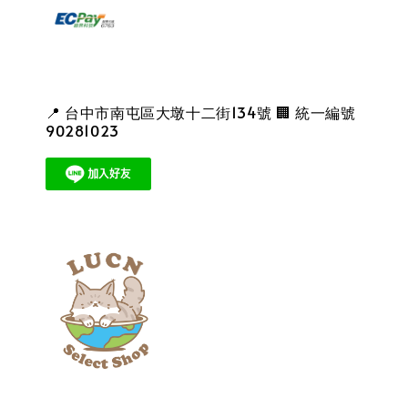
📍 台中市南屯區大墩十二街134號 🏢 統一編號
90281023