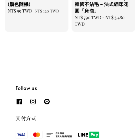
(顏色隨機)
韓國不沾毛－法式貓咪花
園「床包」
Sale
NT$ 99 TWD
Regular
NT$ 120 TWD
price
price
Regular
NT$ 790 TWD
-
NT$ 3,480
price
TWD
Follow us
支付方式