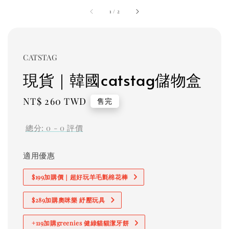
1
/
2
CATSTAG
現貨｜韓國catstag儲物盒
Regular
NT$ 260 TWD
售完
price
總分:
0
-
0
評價
適用優惠
$199加購價｜超好玩羊毛氈棉花棒
$289加購奧咪樂 紓壓玩具
+119加購greenies 健綠貓貓潔牙餅