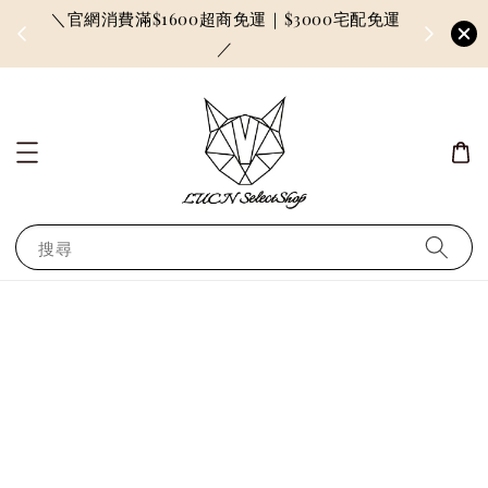
＼官網消費滿$1600超商免運｜$3000宅配免運
因訂單較多
／
搜尋