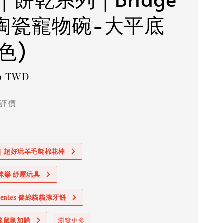
g陶瓷寵物碗-大平底
色)
80 TWD
評價
價｜超好玩羊毛氈棉花棒
奧咪樂 紓壓玩具
reenies 健綠貓貓潔牙餅
線鼠鼠加購
瀏覽更多