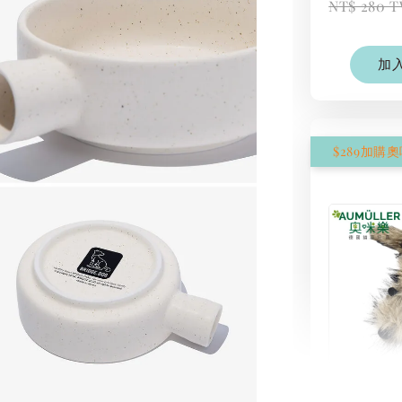
NT$ 280 
加
$289加購
現貨｜