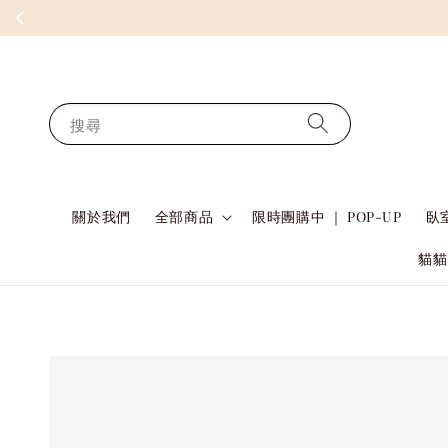
搜尋
關於我們
全部商品
限時團購中 ｜ POP-UP
臥室
貓貓