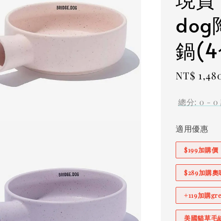
do
鍋(4
Regular
NT$ 1,4
price
總分:
0
-
0
適用優惠
$199加購
$289加購
+119加購g
美國貓草毛