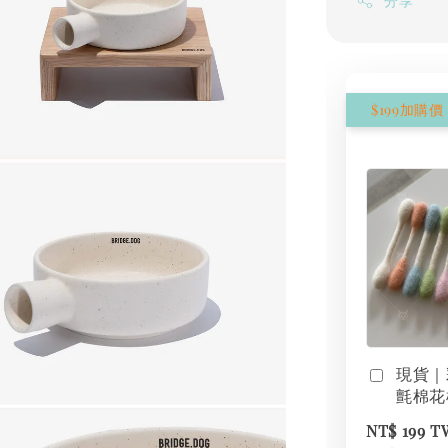
分享
現貨｜
氈棉花
NT$ 199 