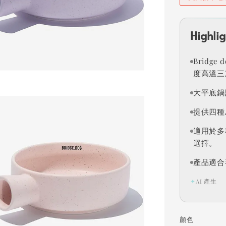
Highlig
Bridg
度高溫三
大平底鍋
提供四種
適用於多
選擇。
產品適合
✦
AI 產生
顏色