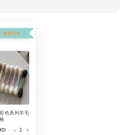
$199加購價｜超好玩羊毛氈棉花棒
彩色系列羊毛
棒
-
+
TWD