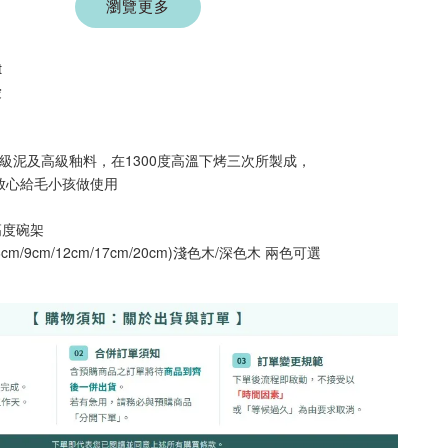
ller 奧咪樂｜
瀏覽更多
樂 毛毛浣熊｜貓薄
草根玩具｜毛
荷+木天蓼+纈草根
三效貓草玩具
t
-
+
-
+
TWD
NT$ 289 TWD
愛
TWD
NT$ 300 TWD
採用高級泥及高級釉料，在1300度高溫下烤三次所製成，
加入購物車
可放心給毛小孩做使用
高度碗架
m/9cm/12cm/17cm/20cm)淺色木/深色木 兩色可選
+119加購greenies 健綠貓貓潔牙餅