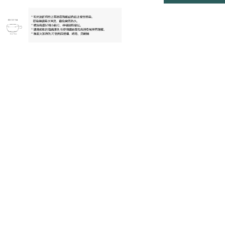
Gree
牙餅
NT$ 119 T
NT$ 145 
加
美國貓草毛