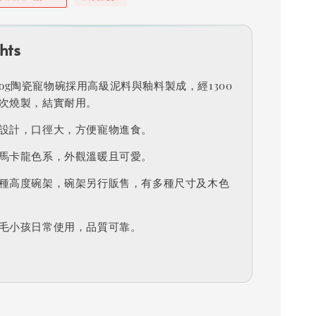
hts
e dog陶瓷寵物碗採用高級泥料與釉料製成，經1300
次燒製，結實耐用。
設計，口徑大，方便寵物進食。
馬卡龍色系，外觀溫暖且可愛。
種高度碗架，碗架另行販售，有多種尺寸及木色
毛小孩日常使用，品質可靠。