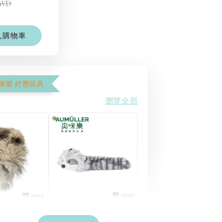
TWD
入購物車
奧咪樂 紓壓玩具
瀏覽全部
德國
德國 Aumüller 奧咪