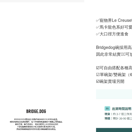
Aumü
貓草纈
毛雪貂
✅寵物界Le Creuse
NT$ 289 
✅馬卡龍色系好可
NT$ 300 
✅大口徑方便進食
Bridgedog碗
因此非常結實👍🏻
☑️可自由搭配各種
☑
單碗架/雙碗架（6c
☑️碗架賣場另開