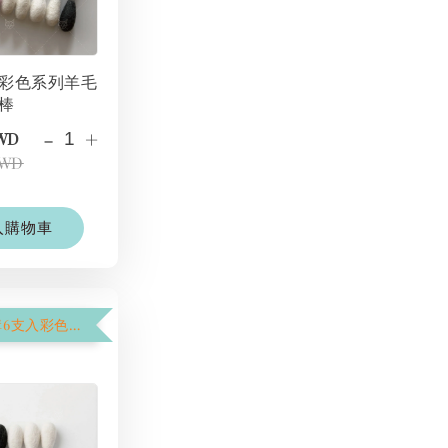
彩色系列羊毛
棒
-
+
TWD
TWD
入購物車
【$1250加購6支入彩色棉花棒】