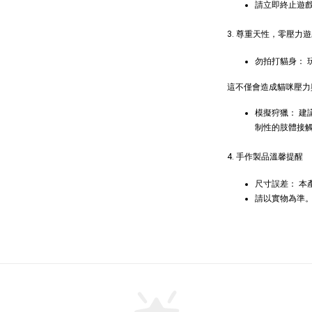
請立即終止遊
3. 尊重天性，零壓力
勿拍打貓身：
這不僅會造成貓咪壓力
模擬狩獵： 
制性的肢體接
4. 手作製品溫馨提醒
尺寸誤差： 
請以實物為準
Gree
牙餅
NT$ 119 T
NT$ 145 