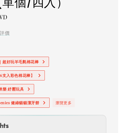
(單個/四入）
TWD
評價
價｜超好玩羊毛氈棉花棒
加購6支入彩色棉花棒】
奧咪樂 紓壓玩具
reenies 健綠貓貓潔牙餅
瀏覽更多
hts