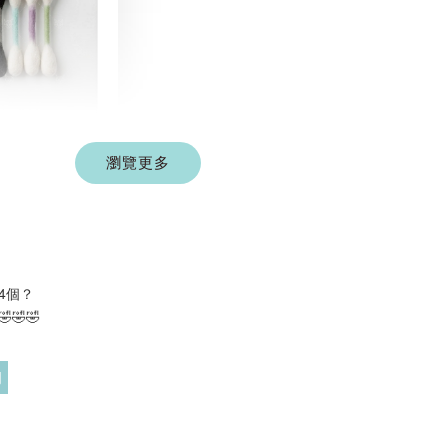
彩色系列羊毛
棒
瀏覽更多
-
+
 TWD
 TWD
入購物車
4個？
🤣🤣
門
奧咪樂 紓壓玩具
瀏覽全部