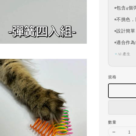
包含4個
不挑色，
設計簡單
適合作為
✦
AI 產生
規格
數量