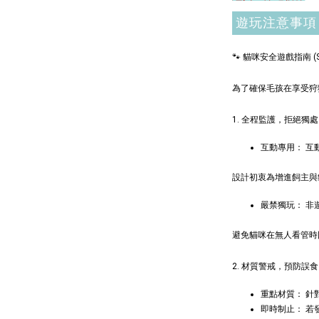
遊玩注意事項
🐾 貓咪安全遊戲指南 (Safe
為了確保毛孩在享受狩
1. 全程監護，拒絕獨處
現貨｜
互動專用： 互
Aumü
貓草纈
設計初衷為增進飼主與
毛雪貂
嚴禁獨玩： 
NT$ 289 
NT$ 300 
避免貓咪在無人看管時
2. 材質警戒，預防誤食
重點材質： 
即時制止： 若