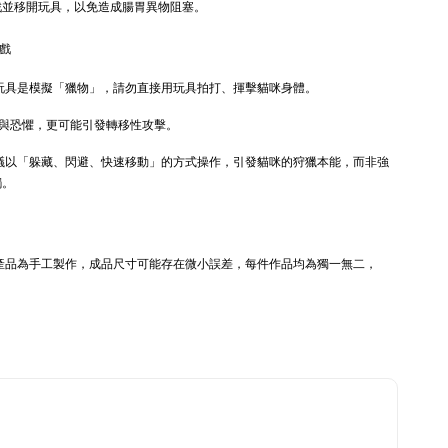
戲並移開玩具，以免造成腸胃異物阻塞。
+119加購greenies 健綠貓貓潔牙餅
遊戲
 玩具是模擬「獵物」，請勿直接用玩具拍打、揮擊貓咪身體。
與恐懼，更可能引發轉移性攻擊。
建議以「躲藏、閃避、快速移動」的方式操作，引發貓咪的狩獵本能，而非強
觸。
本產品為手工製作，成品尺寸可能存在微小誤差，每件作品均為獨一無二，
。
nies 健綠｜潔
-
+
WD
TWD