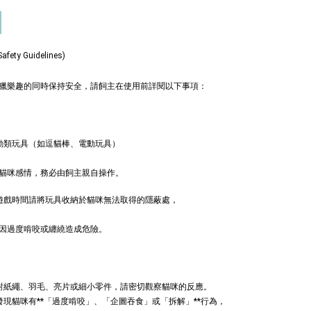
ty Guidelines)
獵樂趣的同時保持安全，請飼主在使用前詳閱以下事項：
德國
德國 Aumüller 奧咪
動類玩具（如逗貓棒、電動玩具）
ller 奧咪樂｜
樂 毛毛浣熊｜貓薄
草根玩具｜毛
荷+木天蓼+纈草根
貓咪感情，務必由飼主親自操作。
三效貓草玩具
非遊戲時間請將玩具收納於貓咪無法取得的隱蔽處，
-
+
-
+
TWD
NT$ 289 TWD
TWD
NT$ 300 TWD
因過度啃咬或纏繞造成危險。
加入購物車
針對紙繩、羽毛、亮片或細小零件，請密切觀察貓咪的反應。
發現貓咪有**「過度啃咬」、「企圖吞食」或「拆解」**行為，