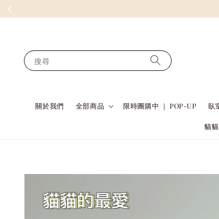
搜尋
關於我們
全部商品
限時團購中 ｜ POP-UP
臥室
貓貓