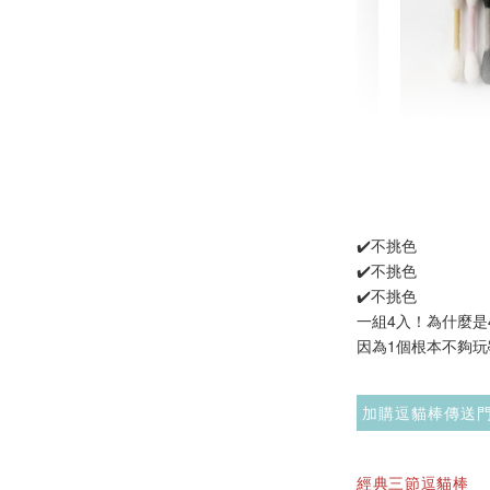
現貨｜
氈棉花
NT$ 1,250
NT$ 1,500
✔️不挑色
✔️不挑色
✔️不挑色
加
一組4入！為什麼是
因為1個根本不夠玩🤣
加購逗貓棒傳送
$289加購
經典三節逗貓棒