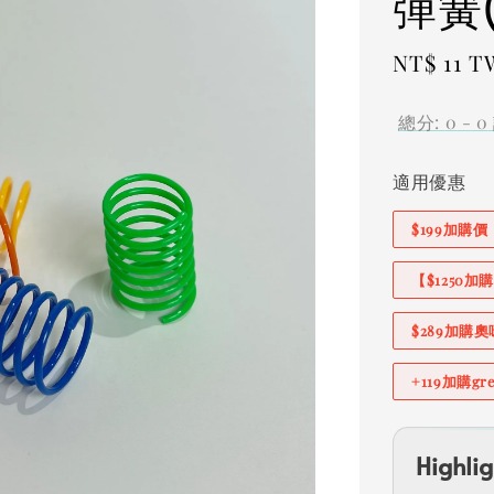
彈簧
Regular
NT$ 11 
price
總分:
0
-
0
適用優惠
$199加購
【$1250
$289加購
+119加購g
Highlig