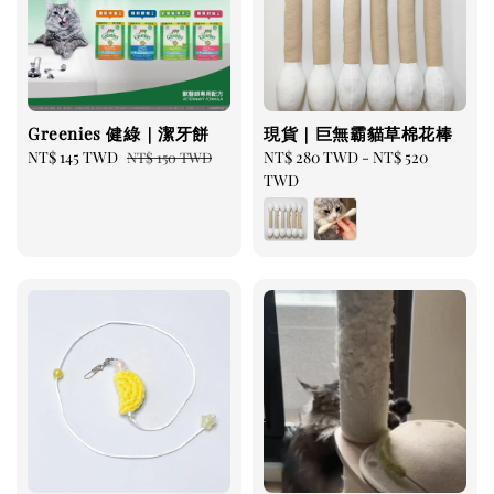
Greenies 健綠｜潔牙餅
現貨｜巨無霸貓草棉花棒
Sale
NT$ 145 TWD
Regular
Regular
NT$ 280 TWD
-
NT$ 520
NT$ 150 TWD
price
price
price
TWD