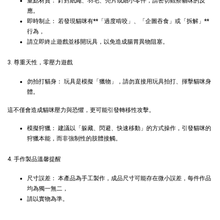
重點材質： 針對紙繩、羽毛、亮片或細小零件，請密切觀察貓咪的反
應。
即時制止： 若發現貓咪有**「過度啃咬」、「企圖吞食」或「拆解」**
行為，
請立即終止遊戲並移開玩具，以免造成腸胃異物阻塞。
Greenies 健綠｜潔牙餅
3. 尊重天性，零壓力遊戲
勿拍打貓身： 玩具是模擬「獵物」，請勿直接用玩具拍打、揮擊貓咪身
-
+
NT$ 119 TWD
體。
NT$ 145 TWD
這不僅會造成貓咪壓力與恐懼，更可能引發轉移性攻擊。
模擬狩獵： 建議以「躲藏、閃避、快速移動」的方式操作，引發貓咪的
加入購物車
狩獵本能，而非強制性的肢體接觸。
4. 手作製品溫馨提醒
瀏覽更多
尺寸誤差： 本產品為手工製作，成品尺寸可能存在微小誤差，每件作品
均為獨一無二，
請以實物為準。