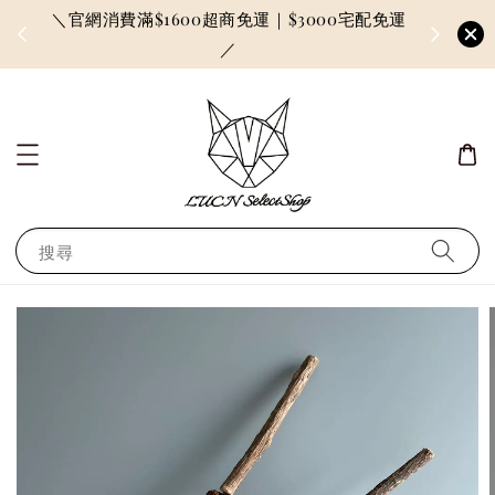
＼官網消費滿$1600超商免運｜$3000宅配免運
因訂單較多
／
搜尋