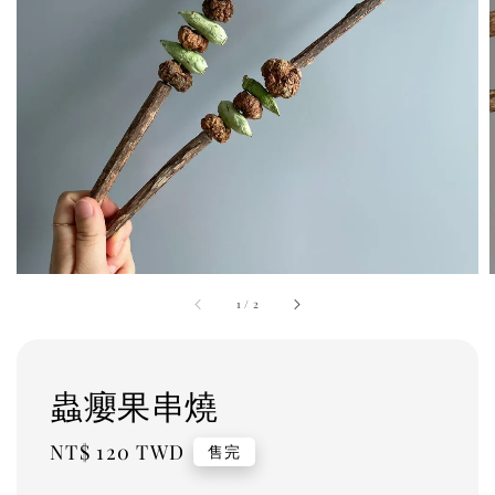
1
/
2
蟲癭果串燒
Regular
NT$ 120 TWD
售完
price