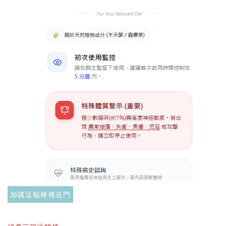
$289加購奧咪樂 紓壓玩具
瀏覽全部
現貨｜德國
Aumüller 奧咪樂
德國 Aumüller 奧咪樂
｜貓草纈草根玩具
毛毛浣熊｜貓薄荷+木
｜毛毛雪貂
天蓼+纈草根 三效貓草
玩具
加購逗貓棒傳送門
-
+
-
+
NT$ 289 TWD
NT$ 289 TWD
NT$ 300 TWD
NT$ 300 TWD