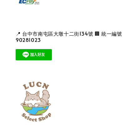
📍 台中市南屯區大墩十二街134號 🏢 統一編號
90281023