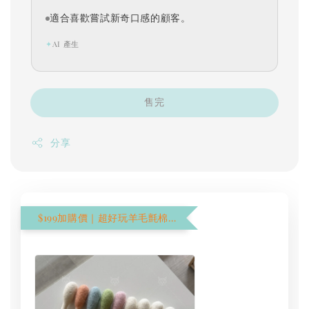
適合喜歡嘗試新奇口感的顧客。
✦
AI 產生
售完
分享
$199加購價｜超好玩羊毛氈棉花棒