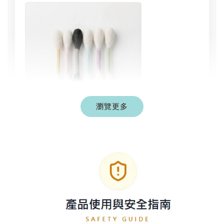
瀏覽更多
現貨｜彩色系列羊毛氈棉花棒
三重誘惑
-
+
NT$ 1,250 TWD
NT$ 1,500 TWD
加入購物車