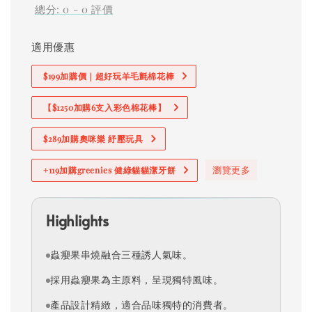
總分:
0
-
0
評價
適用優惠
$199加購價｜超好玩羊毛氈棉花棒
【$1250加購6支入彩色棉花棒】
$289加購奧咪樂 紓壓玩具
瀏覽更多
+119加購greenies 健綠貓貓潔牙餅
Highlights
蟲癭果串燒融合三種誘人氣味。
採用蟲癭果為主原料，呈現獨特風味。
產品設計精緻，適合品味獨特的消費者。