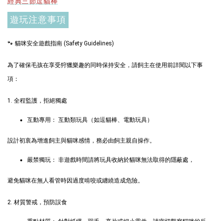
經典三節逗貓棒
加入購物車
遊玩注意事項
🐾 貓咪安全遊戲指南 (Safety Guidelines)
為了確保毛孩在享受狩獵樂趣的同時保持安全，請飼主在使用前詳閱以下事
+119加購greenies 健綠貓貓潔牙餅
項：
1. 全程監護，拒絕獨處
互動專用： 互動類玩具（如逗貓棒、電動玩具）
設計初衷為增進飼主與貓咪感情，務必由飼主親自操作。
嚴禁獨玩： 非遊戲時間請將玩具收納於貓咪無法取得的隱蔽處，
避免貓咪在無人看管時因過度啃咬或纏繞造成危險。
2. 材質警戒，預防誤食