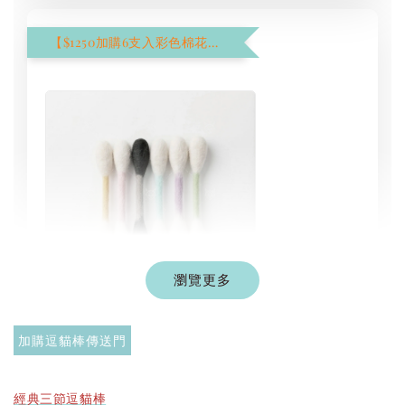
【$1250加購6支入彩色棉花棒】
瀏覽更多
現貨｜彩色系列羊毛氈棉花棒
加購逗貓棒傳送門
-
+
NT$ 1,250 TWD
NT$ 1,500 TWD
經典三節逗貓棒