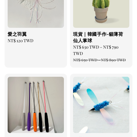
愛之羽翼
現貨｜韓國手作-貓薄荷
仙人掌球
Regular
NT$ 120 TWD
price
Sale
NT$ 630 TWD
-
NT$ 790
price
TWD
Regular
NT$ 650 TWD
-
NT$ 890 TWD
price