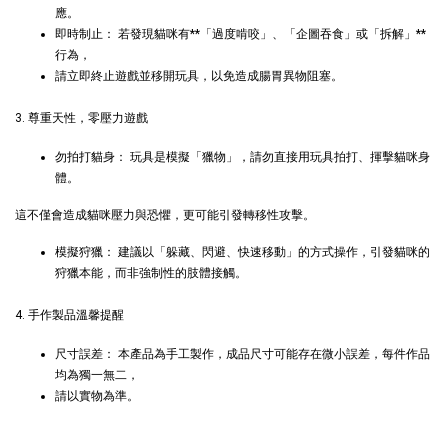
玩具
應。
即時制止： 若發現貓咪有**「過度啃咬」、「企圖吞食」或「拆解」**
-
+
-
+
NT$ 289 TWD
NT$ 289 TWD
行為，
NT$ 300 TWD
NT$ 300 TWD
請立即終止遊戲並移開玩具，以免造成腸胃異物阻塞。
3. 尊重天性，零壓力遊戲
加入購物車
勿拍打貓身： 玩具是模擬「獵物」，請勿直接用玩具拍打、揮擊貓咪身
體。
這不僅會造成貓咪壓力與恐懼，更可能引發轉移性攻擊。
+119加購greenies 健綠貓貓潔牙餅
模擬狩獵： 建議以「躲藏、閃避、快速移動」的方式操作，引發貓咪的
狩獵本能，而非強制性的肢體接觸。
4. 手作製品溫馨提醒
尺寸誤差： 本產品為手工製作，成品尺寸可能存在微小誤差，每件作品
均為獨一無二，
請以實物為準。