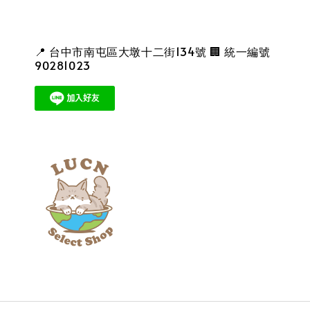
📍 台中市南屯區大墩十二街134號 🏢 統一編號
90281023