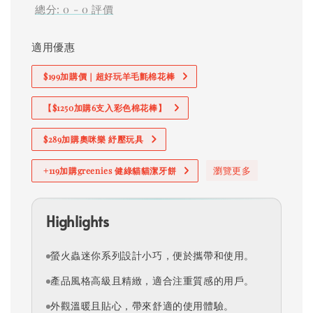
總分:
0
-
0
評價
適用優惠
$199加購價｜超好玩羊毛氈棉花棒
【$1250加購6支入彩色棉花棒】
$289加購奧咪樂 紓壓玩具
瀏覽更多
+119加購greenies 健綠貓貓潔牙餅
Highlights
螢火蟲迷你系列設計小巧，便於攜帶和使用。
產品風格高級且精緻，適合注重質感的用戶。
外觀溫暖且貼心，帶來舒適的使用體驗。