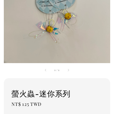
1
/
1
螢火蟲-迷你系列
Regular
NT$ 125 TWD
price