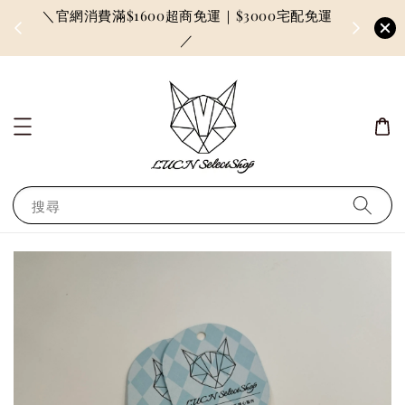
＼官網消費滿$1600超商免運｜$3000宅配免運
因訂單較多
／
搜尋