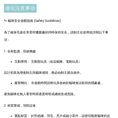
遊玩注意事項
加入購物車
🐾 貓咪安全遊戲指南 (Safety Guidelines)
為了確保毛孩在享受狩獵樂趣的同時保持安全，請飼主在使用前詳閱以下事
$289加購奧咪樂 紓壓玩具
項：
瀏覽全部
1. 全程監護，拒絕獨處
互動專用： 互動類玩具（如逗貓棒、電動玩具）
設計初衷為增進飼主與貓咪感情，務必由飼主親自操作。
嚴禁獨玩： 非遊戲時間請將玩具收納於貓咪無法取得的隱蔽處，
避免貓咪在無人看管時因過度啃咬或纏繞造成危險。
現貨｜德國
Aumüller 奧咪樂
德國 Aumüller 奧咪樂
2. 材質警戒，預防誤食
｜貓草纈草根玩具
毛毛浣熊｜貓薄荷+木
｜毛毛雪貂
天蓼+纈草根 三效貓草
重點材質： 針對紙繩、羽毛、亮片或細小零件，請密切觀察貓咪的反