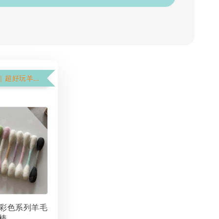
$199加購價｜超好玩羊毛氈棉花棒
彩色系列羊毛
棒