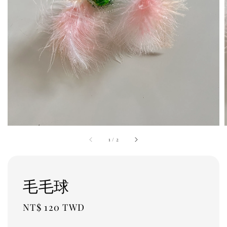
1
/
2
毛毛球
Regular
NT$ 120 TWD
price