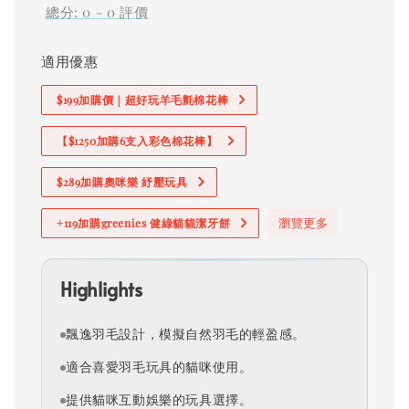
總分:
0
-
0
評價
適用優惠
$199加購價｜超好玩羊毛氈棉花棒
【$1250加購6支入彩色棉花棒】
$289加購奧咪樂 紓壓玩具
瀏覽更多
+119加購greenies 健綠貓貓潔牙餅
Highlights
飄逸羽毛設計，模擬自然羽毛的輕盈感。
適合喜愛羽毛玩具的貓咪使用。
提供貓咪互動娛樂的玩具選擇。