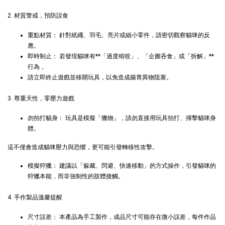
2. 材質警戒，預防誤食
重點材質： 針對紙繩、羽毛、亮片或細小零件，請密切觀察貓咪的反
應。
即時制止： 若發現貓咪有**「過度啃咬」、「企圖吞食」或「拆解」**
行為，
請立即終止遊戲並移開玩具，以免造成腸胃異物阻塞。
現貨｜德國
3. 尊重天性，零壓力遊戲
德國 Aumüller 奧咪
Aumüller 奧咪樂｜
樂 毛毛浣熊｜貓薄荷
勿拍打貓身： 玩具是模擬「獵物」，請勿直接用玩具拍打、揮擊貓咪身
貓草纈草根玩具｜
+木天蓼+纈草根 三
體。
毛毛雪貂
效貓草玩具
這不僅會造成貓咪壓力與恐懼，更可能引發轉移性攻擊。
-
+
-
+
NT$ 289 TWD
NT$ 289 TWD
NT$ 300 TWD
NT$ 300 TWD
模擬狩獵： 建議以「躲藏、閃避、快速移動」的方式操作，引發貓咪的
狩獵本能，而非強制性的肢體接觸。
加入購物車
4. 手作製品溫馨提醒
尺寸誤差： 本產品為手工製作，成品尺寸可能存在微小誤差，每件作品