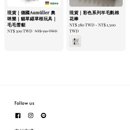
現貨｜德國Aumüller 奧
現貨｜彩色系列羊毛氈棉
咪樂｜貓草纈草根玩具｜
花棒
毛毛雪貂
Regular
NT$ 280 TWD
-
NT$ 1,500
Sale
NT$ 300 TWD
Regular
price
TWD
NT$ 350 TWD
price
price
Follow us