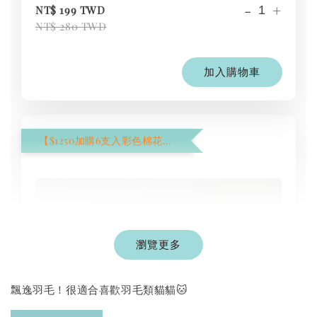
-
+
NT$ 199 TWD
NT$ 280 TWD
加入購物車
【$1250加購6支入彩色棉花棒】
瀏覽更多
飄逸羽毛！很適合喜歡羽毛類貓貓🐱