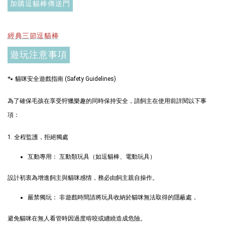
加購逗貓棒傳送門
經典三節逗貓棒
遊玩注意事項
🐾 貓咪安全遊戲指南 (Safety Guidelines)
現貨｜彩色系列羊毛氈棉花棒
為了確保毛孩在享受狩獵樂趣的同時保持安全，請飼主在使用前詳閱以下事
-
+
NT$ 1,250 TWD
項：
NT$ 1,500 TWD
1. 全程監護，拒絕獨處
加入購物車
互動專用： 互動類玩具（如逗貓棒、電動玩具）
設計初衷為增進飼主與貓咪感情，務必由飼主親自操作。
嚴禁獨玩： 非遊戲時間請將玩具收納於貓咪無法取得的隱蔽處，
$289加購奧咪樂 紓壓玩具
瀏覽全部
避免貓咪在無人看管時因過度啃咬或纏繞造成危險。