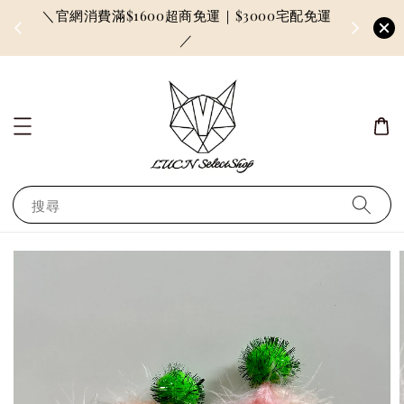
＼官網消費滿$1600超商免運｜$3000宅配免運
因訂單較多
／
搜尋