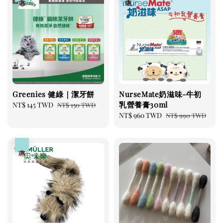
Greenies 健綠｜潔牙餅
-
+
NT$ 119 TWD
NT$ 145 TWD
加入購物車
Greenies 健綠｜潔牙餅
NurseMate奶滋味-牛初
乳營養膏30ml
Sale
NT$ 145 TWD
Regular
NT$ 150 TWD
price
price
Sale
NT$ 960 TWD
Regular
NT$ 990 TWD
瀏覽更多
price
price
優惠