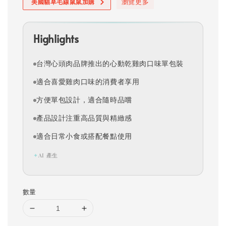
瀏覽更多
美國貓草毛線鼠鼠加購
Highlights
台灣心頭肉品牌推出的心動乾雞肉口味單包裝
適合喜愛雞肉口味的消費者享用
方便單包設計，適合隨時品嚐
產品設計注重高品質與精緻感
適合日常小食或搭配餐點使用
✦
AI 產生
數量