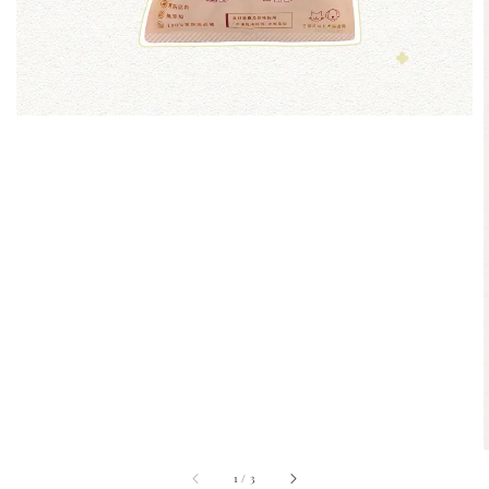
1
/
3