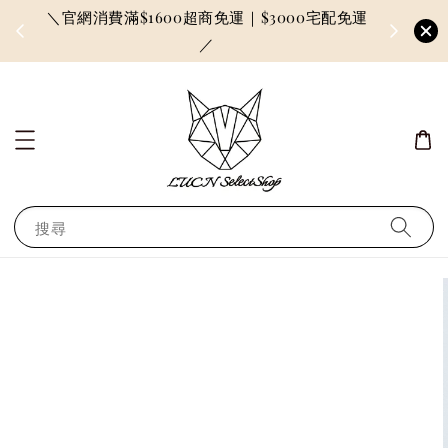
＼官網消費滿$1600超商免運｜$3000宅配免運
因訂單較多
／
搜尋