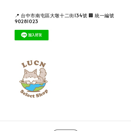
📍 台中市南屯區大墩十二街134號 🏢 統一編號
90281023