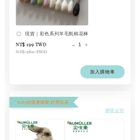
現貨｜彩色系列羊毛氈棉花棒
-
+
NT$ 199 TWD
NT$ 280 TWD
加入購物車
$289加購奧咪樂 紓壓玩具
瀏覽全部