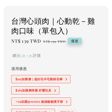
台灣心頭肉｜心動乾－雞
肉口味（單包入）
Sale
NT$ 139 TWD
Regular
優惠
NT$ 159 TWD
price
price
總分:
0
-
0
評價
適用優惠
$199加購價｜超好玩羊毛氈棉花棒
$289加購奧咪樂 紓壓玩具
+119加購greenies 健綠貓貓潔牙餅