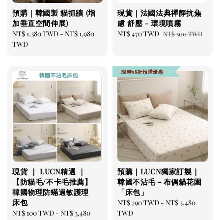
預購｜韓國製 貓抓牆 (增
現貨｜法國法典禪靜抗焦
加垂直空間伸展)
慮 舒壓 - 環境噴霧
美國貓草毛線鼠鼠加購
Regular
NT$ 1,380 TWD
-
NT$ 1,980
Sale
NT$ 470 TWD
Regular
NT$ 500 TWD
price
TWD
price
price
限時98折預購優惠
美國有機貓草毛線老鼠
現貨 ｜ LUCN精選 ｜
預購｜LUCN獨家訂製｜
-
+
NT$ 300 TWD
【防貓毛/不卡毛推薦】
韓國不沾毛－布偶貓花園
NT$ 350 TWD
韓國物理防蟎過敏護理
「床包」
床包
Regular
NT$ 790 TWD
-
NT$ 3,480
Regular
NT$ 100 TWD
-
NT$ 3,480
price
TWD
加入購物車