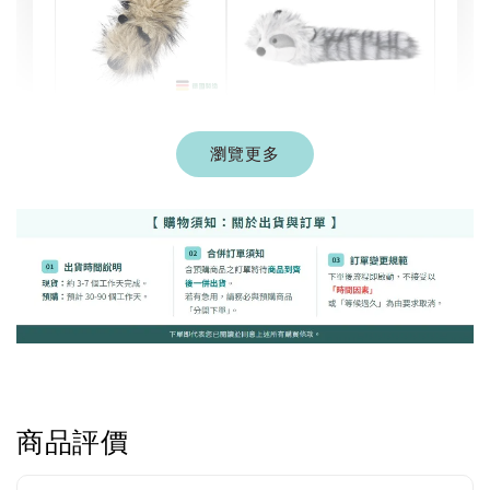
現貨｜德國
Aumüller 奧咪樂
瀏覽更多
德國 Aumüller 奧咪樂
｜貓草纈草根玩具
毛毛浣熊｜貓薄荷+木
｜毛毛雪貂
天蓼+纈草根 三效貓草
玩具
-
+
-
+
NT$ 289 TWD
NT$ 289 TWD
NT$ 300 TWD
NT$ 300 TWD
加入購物車
商品評價
+119加購greenies 健綠貓貓潔牙餅