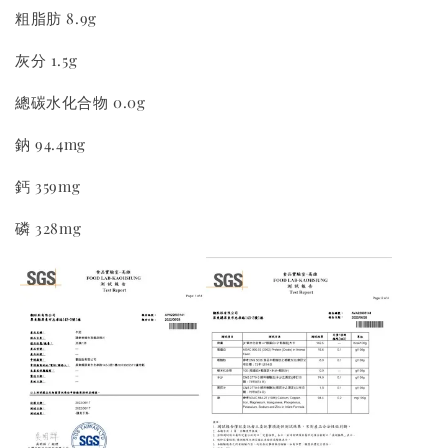
粗脂肪 8.9g
Greenies 健綠｜潔牙餅
灰分 1.5g
總碳水化合物 0.0g
-
+
NT$ 119 TWD
NT$ 145 TWD
鈉 94.4mg
鈣 359mg
加入購物車
磷 328mg
美國貓草毛線鼠鼠加購