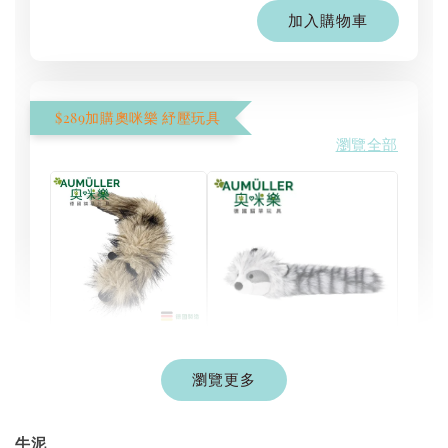
加入購物車
$289加購奧咪樂 紓壓玩具
瀏覽全部
現貨｜德國
Aumüller 奧咪樂
瀏覽更多
德國 Aumüller 奧咪樂
｜貓草纈草根玩具
毛毛浣熊｜貓薄荷+木
｜毛毛雪貂
天蓼+纈草根 三效貓草
牛泥