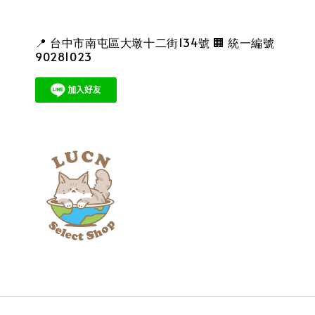
📍 台中市南屯區大墩十二街134號 🏢 統一編號
90281023