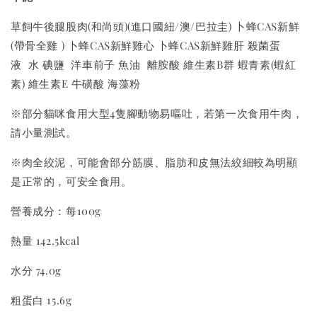
玩具
-
+
-
+
NT$ 289 TWD
NT$ 289 TWD
草飼牛後腿股肉(和尚頭)(進口國紐/澳/巴拉圭) 卜蜂CAS新鮮
NT$ 300 TWD
NT$ 300 TWD
(帶骨全雞 ) 卜蜂CAS新鮮雞心 卜蜂CAS新鮮雞肝 殺菌蛋
液 水 碘鹽 洋車前子 魚油 離胺酸 維生素B群 蝦青素(蝦紅
素) 維生素E 牛磺酸 海藻粉
加入購物車
※部分貓咪食用大型4隻腳動物易嘔吐，若第一次食用牛肉，
請小量測試。
+119加購greenies 健綠貓貓潔牙餅
※肉全絞泥，可能會部分筋膜、脂肪和皮無法絞細較為明顯
是正常的，可安全食用。
營養成分：每100g
熱量 142.5kcal
水分 74.0g
粗蛋白 15.6g