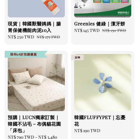
現貨｜韓國獸醫媽媽｜腸
Greenies 健綠｜潔牙餅
胃保健機能肉泥10入
Sale
NT$ 145 TWD
Regular
NT$ 150 TWD
Sale
NT$ 250 TWD
Regular
price
price
NT$ 275 TWD
price
price
限時98折預購優惠
旋轉
預購｜LUCN獨家訂製｜
韓國FLUFFYPET｜忘憂
韓國不沾毛－布偶貓花園
花
「床包」
Regular
NT$ 190 TWD
Regular
NT$ 790 TWD
-
NT$ 3,480
price