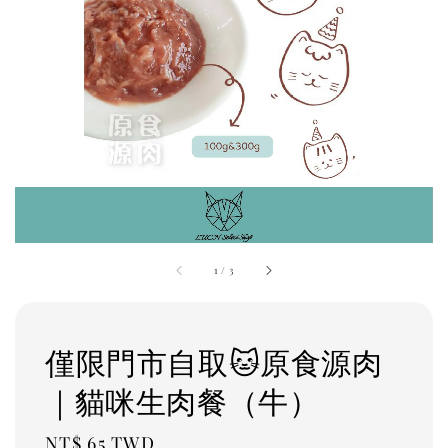
1
/
3
僅限門市自取🐱原食源肉
｜貓咪生肉餐（牛）
Regular
NT$ 65 TWD