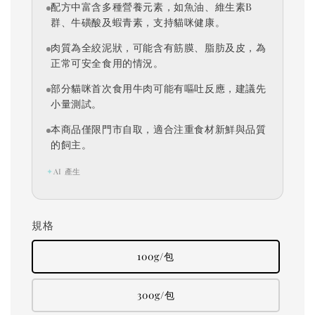
配方中富含多種營養元素，如魚油、維生素B
群、牛磺酸及蝦青素，支持貓咪健康。
肉質為全絞泥狀，可能含有筋膜、脂肪及皮，為
正常可安全食用的情況。
部分貓咪首次食用牛肉可能有嘔吐反應，建議先
小量測試。
本商品僅限門市自取，適合注重食材新鮮與品質
的飼主。
✦
AI 產生
規格
100g/包
300g/包