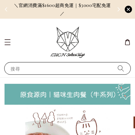
＼官網消費滿$1600超商免運｜$3000宅配免運
因訂單較多
／
搜尋