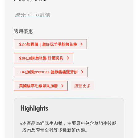
price
總分:
0
-
0
評價
適用優惠
$199加購價｜超好玩羊毛氈棉花棒
$289加購奧咪樂 紓壓玩具
+119加購greenies 健綠貓貓潔牙餅
瀏覽更多
美國貓草毛線鼠鼠加購
Highlights
本產品為貓咪生肉餐，主要原料包含草飼牛後腿
股肉及帶骨全雞等多種新鮮肉類。