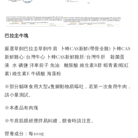
美國有機貓草毛線老鼠
巴拉圭牛塊
-
+
NT$ 300 TWD
嚴選草飼巴拉圭草飼牛肩 卜蜂CAS新鮮(帶骨全雞) 卜蜂CAS
NT$ 350 TWD
新鮮雞心/台灣牛心 卜蜂CAS新鮮雞肝/台灣牛肝 殺菌蛋
液 水 碘鹽 洋車前子 魚油 離胺酸 維生素B群 蝦青素(蝦紅
加入購物車
素) 維生素E 牛磺酸 海藻粉
※部分貓咪食用大型4隻腳動物易嘔吐，若第一次食用牛肉，
請小量測試。
瀏覽更多
※本產品有肉塊
※牛肩筋膜經攪拌易糾纏，餵食時請注意。
營養成分：每100g