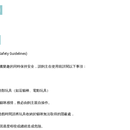
門
入購物車
奧咪樂 紓壓玩具
瀏覽全部
ty Guidelines)
獵樂趣的同時保持安全，請飼主在使用前詳閱以下事項：
動類玩具（如逗貓棒、電動玩具）
貓咪感情，務必由飼主親自操作。
非遊戲時間請將玩具收納於貓咪無法取得的隱蔽處，
德國
德國 Aumüller 奧咪
ller 奧咪樂｜
樂 毛毛浣熊｜貓薄
因過度啃咬或纏繞造成危險。