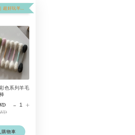
$199加購價｜超好玩羊毛氈棉花棒
彩色系列羊毛
棒
-
+
TWD
TWD
入購物車