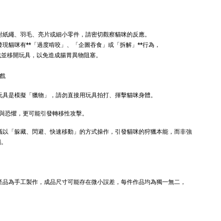
草根玩具｜毛
荷+木天蓼+纈草根
三效貓草玩具
-
+
-
+
TWD
NT$ 289 TWD
針對紙繩、羽毛、亮片或細小零件，請密切觀察貓咪的反應。
TWD
NT$ 300 TWD
發現貓咪有**「過度啃咬」、「企圖吞食」或「拆解」**行為，
戲並移開玩具，以免造成腸胃異物阻塞。
加入購物車
遊戲
 玩具是模擬「獵物」，請勿直接用玩具拍打、揮擊貓咪身體。
與恐懼，更可能引發轉移性攻擊。
+119加購greenies 健綠貓貓潔牙餅
建議以「躲藏、閃避、快速移動」的方式操作，引發貓咪的狩獵本能，而非強
觸。
本產品為手工製作，成品尺寸可能存在微小誤差，每件作品均為獨一無二，
。