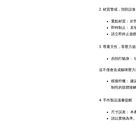
貓草纈
毛雪貂
2. 材質警戒，預防誤食
NT$ 289 
重點材質： 
NT$ 300 
即時制止： 若
請立即終止遊
3. 尊重天性，零壓力
勿拍打貓身：
這不僅會造成貓咪壓力
模擬狩獵： 
制性的肢體接
4. 手作製品溫馨提醒
尺寸誤差： 
請以實物為準