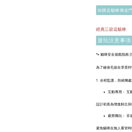
加購逗貓棒傳送
加
經典三節逗貓棒
遊玩注意事項
$289加購
🐾 貓咪安全遊戲指南 (Safe
為了確保毛孩在享受狩
1. 全程監護，拒絕獨處
互動專用： 互
設計初衷為增進飼主與
嚴禁獨玩： 
現貨｜
Aumü
避免貓咪在無人看管時