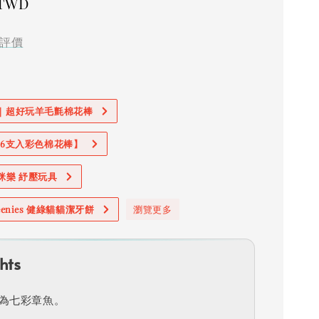
 TWD
評價
價｜超好玩羊毛氈棉花棒
加購6支入彩色棉花棒】
奧咪樂 紓壓玩具
reenies 健綠貓貓潔牙餅
瀏覽更多
hts
為七彩章魚。