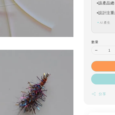
該產品總
設計注重
✦
AI 產生
數量
分享