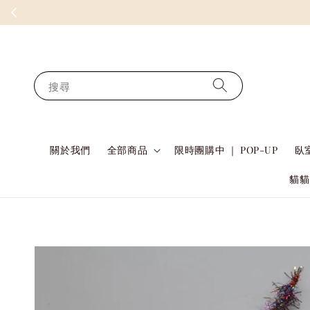
搜尋
關於我們
全部商品
限時團購中 ｜ POP-UP
臥室
貓貓