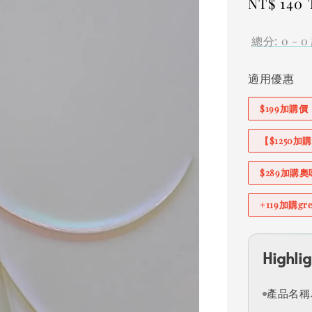
Regular
NT$ 140
price
總分:
0
-
0
適用優惠
$199加購
【$1250
$289加購
+119加購g
Highlig
產品名稱