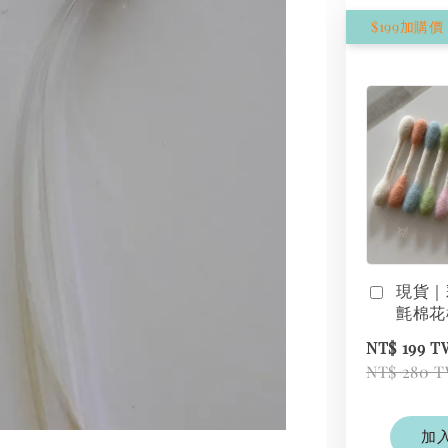
現貨｜
氈棉花
NT$ 199 
NT$ 280 
加