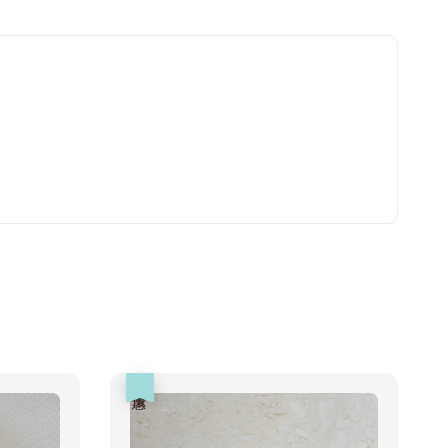
nies 健綠｜潔
-
+
WD
TWD
入購物車
瀏覽更多
優惠