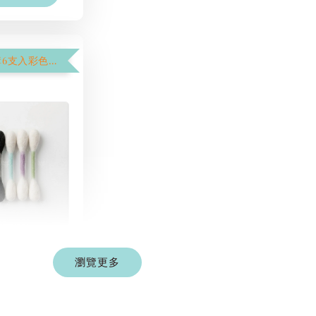
【$1250加購6支入彩色棉花棒】
彩色系列羊毛
棒
瀏覽更多
-
+
 TWD
 TWD