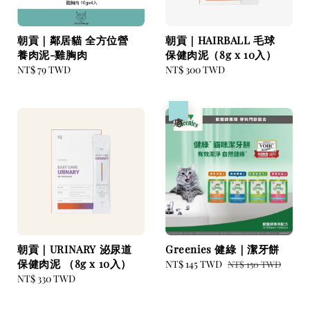
朝貢｜鄰居貓 全方位營
朝貢｜HAIRBALL 毛球
養肉泥-雞胸肉
保健肉泥（8g x 10入）
Regular
NT$ 79 TWD
Regular
NT$ 300 TWD
price
price
優惠
朝貢｜URINARY 泌尿道
Greenies 健綠｜潔牙餅
保健肉泥 （8g x 10入）
Sale
NT$ 145 TWD
Regular
NT$ 150 TWD
Regular
NT$ 330 TWD
price
price
price