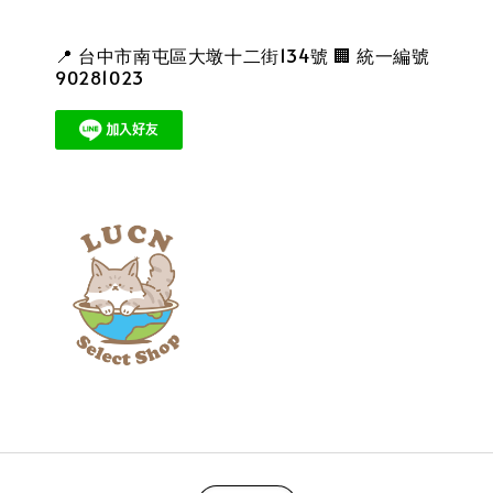
📍 台中市南屯區大墩十二街134號 🏢 統一編號
90281023