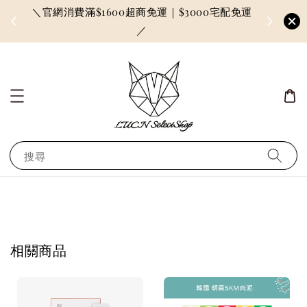
＼官網消費滿$1600超商免運｜$3000宅配免運
因訂單較多
／
搜尋
相關商品