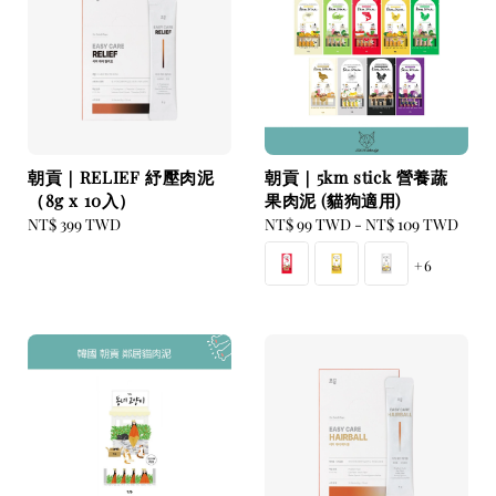
朝貢｜RELIEF 紓壓肉泥
朝貢｜5km stick 營養蔬
（8g x 10入）
果肉泥 (貓狗適用)
Regular
NT$ 399 TWD
Regular
NT$ 99 TWD
-
NT$ 109 TWD
price
price
+6