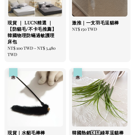
現貨 ｜ LUCN精選 ｜
激推｜一支羽毛逗貓棒
【防貓毛/不卡毛推薦】
Regular
NT$ 150 TWD
韓國物理防蟎過敏護理
price
床包
Regular
NT$ 100 TWD
-
NT$ 3,480
price
TWD
優惠
優惠
現貨｜水貂毛棒棒
韓國熱銷🇰🇷綠草逗貓棒