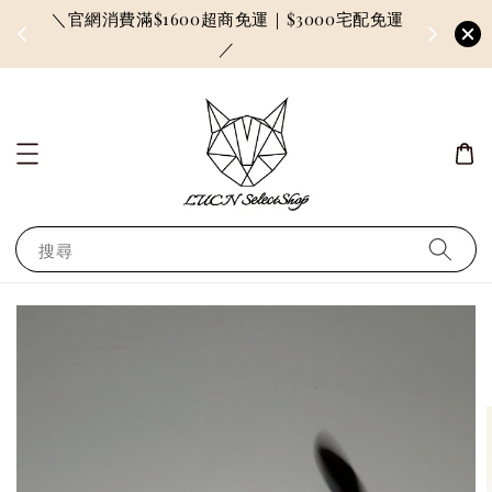
＼官網消費滿$1600超商免運｜$3000宅配免運
因訂單較多
／
搜尋