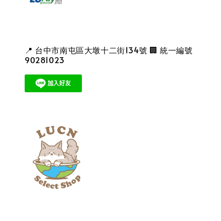
📍 台中市南屯區大墩十二街134號 🏢 統一編號
90281023