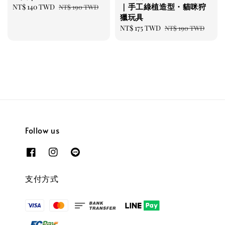
｜手工綠植造型・貓咪狩
Sale
NT$ 140 TWD
Regular
NT$ 190 TWD
獵玩具
price
price
Sale
NT$ 175 TWD
Regular
NT$ 190 TWD
price
price
Follow us
支付方式