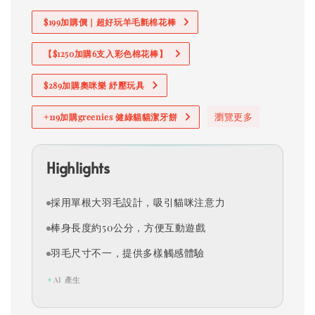
$199加購價｜超好玩羊毛氈棉花棒
【$1250加購6支入彩色棉花棒】
$289加購奧咪樂 紓壓玩具
瀏覽更多
+119加購greenies 健綠貓貓潔牙餅
Highlights
採用單根大羽毛設計，吸引貓咪注意力
棒身長度約50公分，方便互動遊戲
羽毛尺寸不一，提供多樣觸感體驗
✦
AI 產生