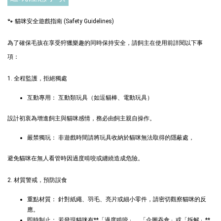
🐾 貓咪安全遊戲指南 (Safety Guidelines)
$289加購奧咪樂 紓壓玩具
瀏覽全部
為了確保毛孩在享受狩獵樂趣的同時保持安全，請飼主在使用前詳閱以下事
項：
1. 全程監護，拒絕獨處
互動專用： 互動類玩具（如逗貓棒、電動玩具）
設計初衷為增進飼主與貓咪感情，務必由飼主親自操作。
嚴禁獨玩： 非遊戲時間請將玩具收納於貓咪無法取得的隱蔽處，
現貨｜德國
Aumüller 奧咪樂
德國 Aumüller 奧咪樂
避免貓咪在無人看管時因過度啃咬或纏繞造成危險。
｜貓草纈草根玩具
毛毛浣熊｜貓薄荷+木
｜毛毛雪貂
天蓼+纈草根 三效貓草
2. 材質警戒，預防誤食
玩具
重點材質： 針對紙繩、羽毛、亮片或細小零件，請密切觀察貓咪的反
-
+
-
+
NT$ 289 TWD
NT$ 289 TWD
應。
NT$ 300 TWD
NT$ 300 TWD
即時制止： 若發現貓咪有**「過度啃咬」、「企圖吞食」或「拆解」**