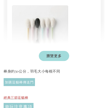
瀏覽更多
現貨｜彩色系列羊毛氈棉花棒
棒身約50公分，羽毛大小每根不同
-
+
NT$ 1,250 TWD
NT$ 1,500 TWD
加購逗貓棒傳送門
加入購物車
經典三節逗貓棒
遊玩注意事項