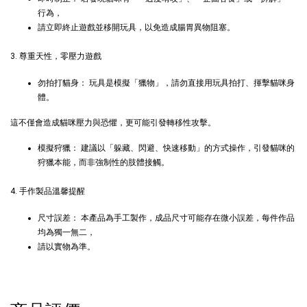
行為，
請立即終止遊戲並移開玩具，以免造成腸胃異物阻塞。
加入購物車
3. 尊重天性，零壓力遊戲
勿拍打貓身： 玩具是模擬「獵物」，請勿直接用玩具拍打、揮擊貓咪身
體。
+119加購greenies 健綠貓貓潔牙餅
這不僅會造成貓咪壓力與恐懼，更可能引發轉移性攻擊。
模擬狩獵： 建議以「躲藏、閃避、快速移動」的方式操作，引發貓咪的
狩獵本能，而非強制性的肢體接觸。
4. 手作製品溫馨提醒
尺寸誤差： 本產品為手工製作，成品尺寸可能存在微小誤差，每件作品
均為獨一無二，
請以實物為準。
Greenies 健綠｜潔牙餅