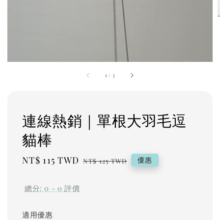
1
/
3
連線熱銷｜單根大羽毛逗
貓棒
Sale
NT$ 115 TWD
Regular
優惠
NT$ 125 TWD
price
price
總分:
0
-
0
評價
適用優惠