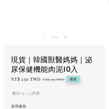
1
/
5
現貨｜韓國獸醫媽媽｜泌
尿保健機能肉泥10入
Sale
NT$ 250 TWD
Regular
優惠
NT$ 275 TWD
price
price
總分:
0
-
0
評價
適用優惠