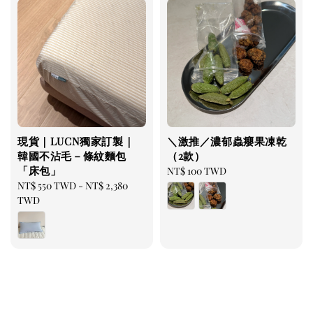
現貨｜LUCN獨家訂製｜
＼激推／濃郁蟲癭果凍乾
韓國不沾毛－條紋麵包
（2款）
「床包」
Regular
NT$ 100 TWD
Regular
NT$ 550 TWD
-
NT$ 2,380
price
price
TWD