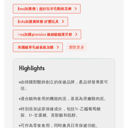
$199加購價｜超好玩羊毛氈棉花棒
$289加購奧咪樂 紓壓玩具
+119加購greenies 健綠貓貓潔牙餅
瀏覽更多
美國貓草毛線鼠鼠加購
Highlights
由韓國獸醫師創立的保健品牌，產品研發專業可
信。
適合貓狗食用的機能肉泥，基底為滑嫩雞肉泥。
特別添加泌尿保健成分，包括N-乙醯葡萄糖
胺、D-甘露糖、茶胺酸和肌醇。
可作為零食食用，同時兼具日常保健功能。