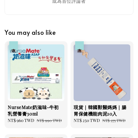
成為首位評論者
You may also like
優惠
優惠
美國有機貓草毛線老鼠
-
+
NT$ 300 TWD
NT$ 350 TWD
加入購物車
NurseMate奶滋味-牛初
現貨｜韓國獸醫媽媽｜腸
乳營養膏30ml
胃保健機能肉泥10入
Sale
NT$ 960 TWD
Regular
Sale
NT$ 250 TWD
Regular
NT$ 990 TWD
NT$ 275 TWD
瀏覽更多
price
price
price
price