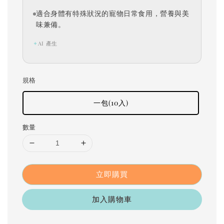
適合身體有特殊狀況的寵物日常食用，營養與美
味兼備。
✦
AI 產生
規格
一包(10入)
數量
立即購買
加入購物車