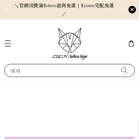
＼官網消費滿$1600超商免運｜$3000宅配免運
因訂單較多
／
搜尋