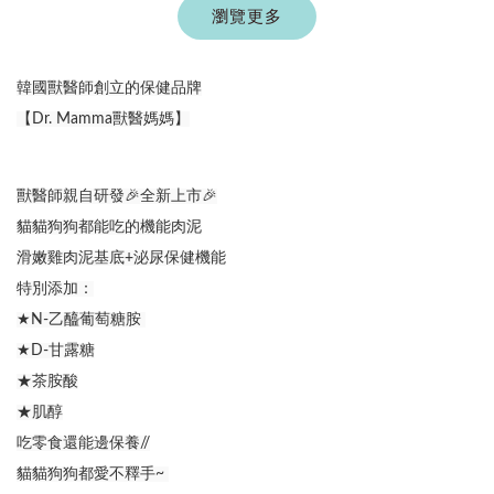
Aumüller 奧咪樂
瀏覽更多
德國 Aumüller 奧咪樂
｜貓草纈草根玩具
毛毛浣熊｜貓薄荷+木
｜毛毛雪貂
天蓼+纈草根 三效貓草
韓國獸醫師創立的保健品牌
玩具
【Dr. Mamma獸醫媽媽】
-
+
-
+
NT$ 289 TWD
NT$ 289 TWD
NT$ 300 TWD
NT$ 300 TWD
獸醫師親自研發🎉全新上市🎉
加入購物車
貓貓狗狗都能吃的機能肉泥
滑嫩雞肉泥基底+泌尿保健機能
特別添加：
★N-乙醯葡萄糖胺 
+119加購greenies 健綠貓貓潔牙餅
★D-甘露糖
★茶胺酸
★肌醇
吃零食還能邊保養//
貓貓狗狗都愛不釋手~ 