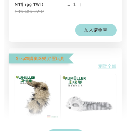
-
+
NT$ 199 TWD
NT$ 280 TWD
加入購物車
$289加購奧咪樂 紓壓玩具
瀏覽全部
現貨｜德國