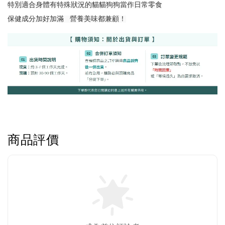
特別適合身體有特殊狀況的貓貓狗狗當作日常零食
保健成分加好加滿   營養美味都兼顧！
Greenies 健綠｜潔牙餅
-
+
NT$ 119 TWD
NT$ 145 TWD
商品評價
加入購物車
美國貓草毛線鼠鼠加購