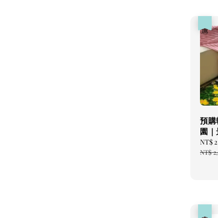
優惠
預購
園｜
Sale
NT$ 2
price
NT$ 2
優惠