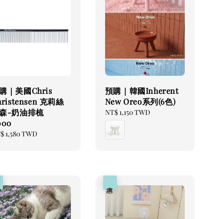
購｜美國Chris
預購｜韓國Inherent
hristensen 克莉絲
New Oreo系列(6色)
森-奶油排梳
Regular
NT$ 1,150 TWD
000
price
gular
$ 1,580 TWD
ice
惠
優惠