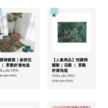
惠
優惠
購韓國製｜祕密花
【人氣商品】預購韓
 ｜ 景觀舒適地毯
國製｜花園 ｜ 景觀
舒適地毯
le
$ 1,280 TWD
Regular
ice
price
$ 1,580 TWD
Sale
NT$ 1,280 TWD
Regular
price
price
NT$ 1,580 TWD