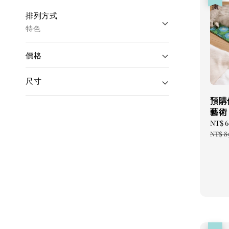
排列方式
特色
價格
尺寸
預購
藝術
Sale
NT$ 
price
NT$ 8
優惠