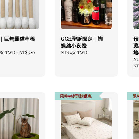
｜巨無霸貓草棉
GGH聖誕限定｜蝴
預
蝶結小夜燈
藏
地
ar
280 TWD
-
NT$ 520
Regular
NT$ 450 TWD
price
Sa
NT
pr
NT
限時98折預購優惠
限