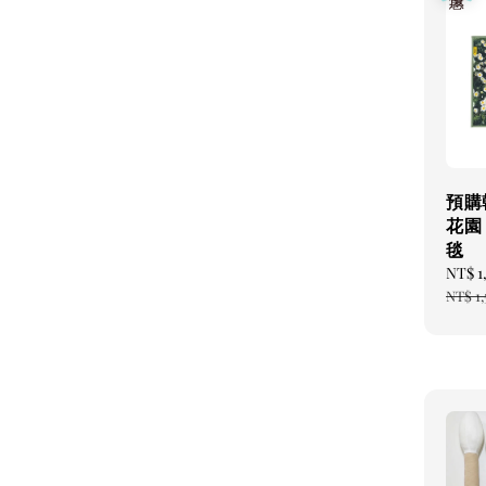
預購
花園
毯
Sale
NT$ 1
price
NT$ 1