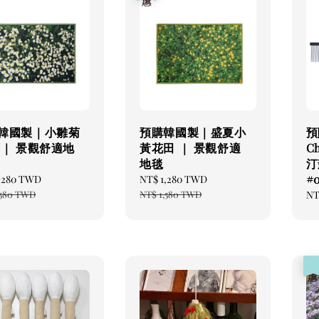
韓國製｜小雛菊
預購韓國製｜盛夏小
預
 ｜ 景觀舒適地
黃花田 ｜ 景觀舒適
C
地毯
汀
#
,280 TWD
Regular
Sale
NT$ 1,280 TWD
Regular
price
price
price
,580 TWD
NT$ 1,580 TWD
Re
NT
pr
優