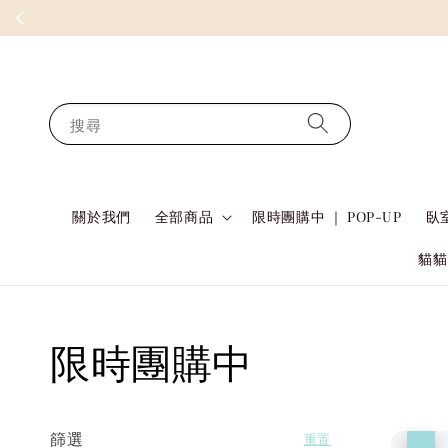
搜尋
關於我們
全部商品
限時團購中 ｜ POP-UP
臥室
貓貓
限時團購中
篩選
重置
優惠