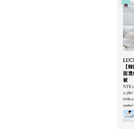
LU
【韓
面透
被
Sale
NT$ 2
price
2,58
Regul
NT$ 2
price
2,680