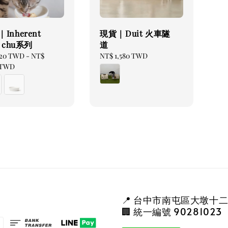
Inherent
現貨｜Duit 火車隧
o chu系列
道
ar
320 TWD
-
NT$
Regular
NT$ 1,580 TWD
 TWD
price
📍 台中市南屯區大墩十二
🏢 統一編號 90281023