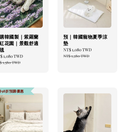
購韓國製｜紫羅蘭
預｜韓國寵物夏季涼
紅花園｜景觀舒適
墊
毯
Sale
NT$ 1,080 TWD
Regular
price
price
le
$ 1,080 TWD
Regular
NT$ 1,280 TWD
ice
price
$ 1,580 TWD
時98折預購優惠