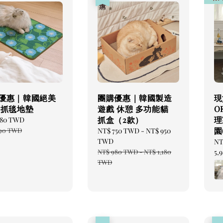
優惠｜韓國絕美
團購優惠｜韓國製造
現
 抓毯地墊
遊戲 休憩 多功能貓
O
抓盒（2款）
理
680 TWD
Regular
price
園
90 TWD
Sale
NT$ 750 TWD
-
NT$ 950
price
TWD
Re
NT
Regular
NT$ 980 TWD
-
NT$ 1,180
pr
5,
price
TWD
優惠
優