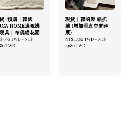
貨+預購｜韓國
現貨｜韓國製 貓抓
RCA HOME過敏護
牆 (增加垂直空間伸
寢具｜布偶貓花園
展)
gular
$ 690 TWD
-
NT$
Regular
NT$ 1,380 TWD
-
NT$
ice
980 TWD
price
1,980 TWD