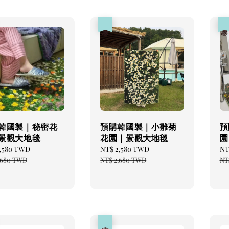
優惠
優
韓國製｜秘密花
預購韓國製｜小雛菊
預
景觀大地毯
花園｜景觀大地毯
園
,580 TWD
Regular
Sale
NT$ 2,580 TWD
Regular
Sa
NT
price
price
price
pr
,680 TWD
NT$ 2,680 TWD
NT
優惠