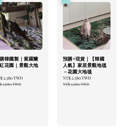
購韓國製｜紫羅蘭
預購+現貨｜【韓國
紅花園｜景觀大地
人氣】家居景觀地毯
－花園大地毯
le
$ 2,580 TWD
Regular
Sale
NT$ 2,580 TWD
Regular
ice
price
price
price
$ 2,680 TWD
NT$ 2,680 TWD