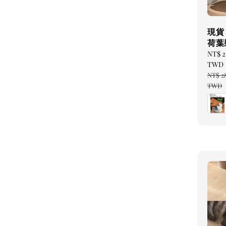
現貨
荷葉
Sale
NT$ 
price
TWD
Regul
NT$ 2
price
TWD