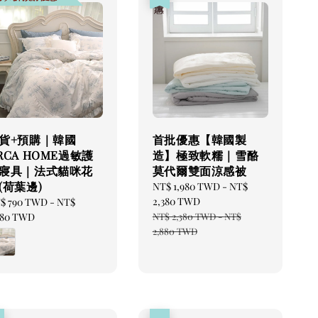
貨+預購｜韓國
首批優惠【韓國製
RCA HOME過敏護
造】極致軟糯｜雪酪
寢具｜法式貓咪花
莫代爾雙面涼感被
(荷葉邊)
Sale
NT$ 1,980 TWD
-
NT$
price
2,380 TWD
gular
$ 790 TWD
-
NT$
Regular
ice
980 TWD
NT$ 2,380 TWD
-
NT$
price
2,880 TWD
惠
優惠