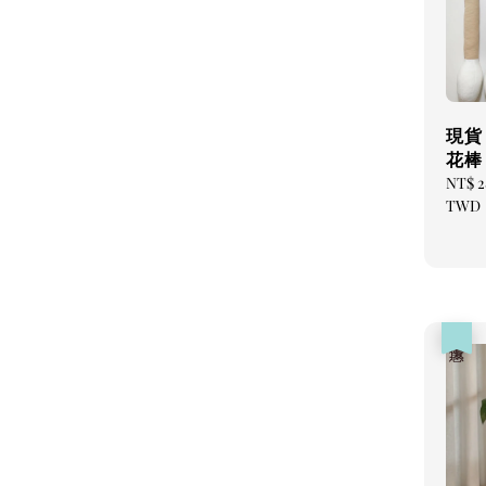
現貨
花棒
Regul
NT$ 
price
TWD
優惠