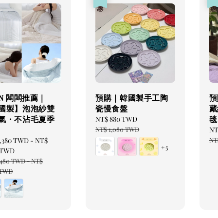
CN 闆闆推薦｜
預購｜韓國製手工陶
預
國製】泡泡紗雙
瓷慢食盤
藏
氣・不沾毛夏季
毯
Sale
NT$ 880 TWD
Regular
price
price
NT$ 1,080 TWD
Sa
NT
pr
,380 TWD
-
NT$
NT
+5
0 TWD
ar
,480 TWD
-
NT$
 TWD