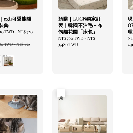
｜ggh可愛龍貓
預購｜LUCN獨家訂
現
裝飾
製｜韓國不沾毛－布
O
偶貓花園「床包」
理
210 TWD
-
NT$ 320
Regular
NT$ 790 TWD
-
NT$
Re
NT
ar
80 TWD
-
NT$ 350
price
3,480 TWD
pr
4,
售完