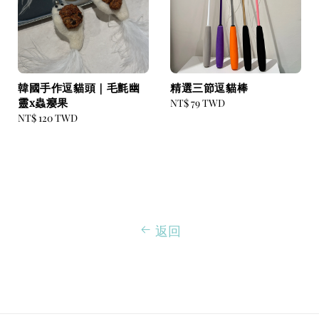
韓國手作逗貓頭｜毛氈幽
精選三節逗貓棒
靈x蟲癭果
Regular
NT$ 79 TWD
Regular
NT$ 120 TWD
price
price
返回