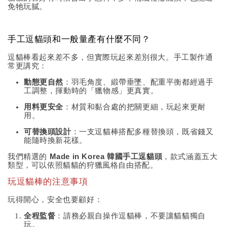
免牠玩膩。
手工逗貓頭和一般量產有什麼不同？
逗貓棒看起來差不多，但實際玩起來差別很大。手工製作通
常更講究：
動態更自然
：羽毛角度、緞帶垂墜、配重平衡都經過手
工調整，揮動時的「獵物感」更真實。
用料更安全
：材質和黏合處的把關更細，玩起來更耐
用。
可替換頭設計
：一支逗貓棒搭配多種替換頭，既省錢又
能隨時換新花樣。
我們精選的
Made in Korea 韓國手工逗貓頭
，款式涵蓋五大
類型，可以依照貓貓的狩獵風格自由搭配。
玩逗貓棒的注意事項
玩得開心，安全也要顧好：
全程監督
：請務必親自操作逗貓棒，不要讓貓貓獨自
玩。