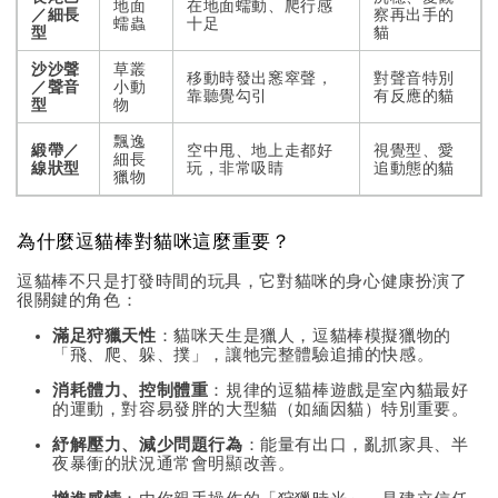
地面
在地面蠕動、爬行感
／細長
察再出手的
蠕蟲
十足
型
貓
沙沙聲
草叢
移動時發出窸窣聲，
對聲音特別
／聲音
小動
靠聽覺勾引
有反應的貓
型
物
飄逸
緞帶／
空中甩、地上走都好
視覺型、愛
細長
線狀型
玩，非常吸睛
追動態的貓
獵物
為什麼逗貓棒對貓咪這麼重要？
逗貓棒不只是打發時間的玩具，它對貓咪的身心健康扮演了
很關鍵的角色：
滿足狩獵天性
：貓咪天生是獵人，逗貓棒模擬獵物的
「飛、爬、躲、撲」，讓牠完整體驗追捕的快感。
消耗體力、控制體重
：規律的逗貓棒遊戲是室內貓最好
的運動，對容易發胖的大型貓（如緬因貓）特別重要。
紓解壓力、減少問題行為
：能量有出口，亂抓家具、半
夜暴衝的狀況通常會明顯改善。