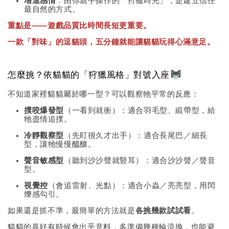
增進感情
：由你親手操作的「狩獵時光」，是建立信任
最自然的方式。
重點是——遊戲品質比時間長短更重要。
一款「對味」的逗貓頭，五分鐘就能讓貓貓玩得心滿意足。
怎麼挑？依貓貓的「狩獵風格」對號入座
不知道家裡貓貓屬於哪一型？可以觀察牠平常的反應：
撲咬爆發型
（一看到就衝）：適合羽毛型、緞帶型，給
牠盡情追撲。
冷靜觀察型
（先盯很久才出手）：適合長尾巴／細長
型，讓牠慢慢醞釀。
聲音敏感型
（聽到沙沙聲就豎耳）：適合沙沙聲／聲音
型。
視覺控
（會追雷射、光點）：適合小蟲／亮亮型，用閃
爍感勾引。
如果還是抓不準，最簡單的方法就是
各挑幾款試試看
。
貓貓的喜好有時候會出乎意料，多準備幾種輪流換，也能避