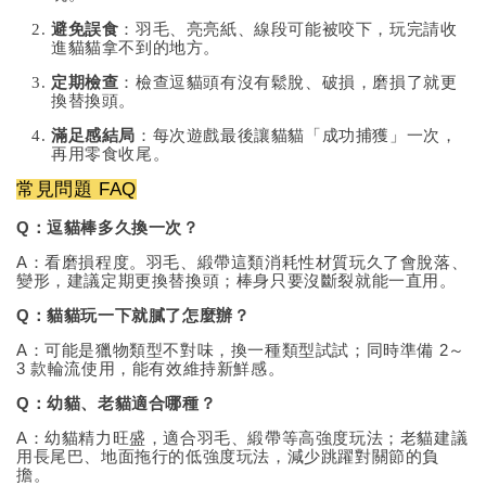
避免誤食
：羽毛、亮亮紙、線段可能被咬下，玩完請收
進貓貓拿不到的地方。
定期檢查
：檢查逗貓頭有沒有鬆脫、破損，磨損了就更
換替換頭。
滿足感結局
：每次遊戲最後讓貓貓「成功捕獲」一次，
再用零食收尾。
常見問題 FAQ
Q：逗貓棒多久換一次？
A：看磨損程度。羽毛、緞帶這類消耗性材質玩久了會脫落、
變形，建議定期更換替換頭；棒身只要沒斷裂就能一直用。
Q：貓貓玩一下就膩了怎麼辦？
A：可能是獵物類型不對味，換一種類型試試；同時準備 2～
3 款輪流使用，能有效維持新鮮感。
Q：幼貓、老貓適合哪種？
A：幼貓精力旺盛，適合羽毛、緞帶等高強度玩法；老貓建議
用長尾巴、地面拖行的低強度玩法，減少跳躍對關節的負
擔。