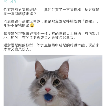
分享
你有沒有過這種經驗——興沖沖買了一支逗貓棒，結果貓貓
看一眼就轉頭走掉？
問題往往不是牠沒興趣，而是那支逗貓棒模擬的「獵物」，
剛好不是牠的菜
每隻貓的狩獵偏好都不一樣：有的專追天上飛的，有的緊盯
地上爬的，有的還要靠聲音才會被勾起興致。
選對逗貓頭的類型，等於直接戳中貓貓的狩獵本能，玩起來
才會又瘋又投入。