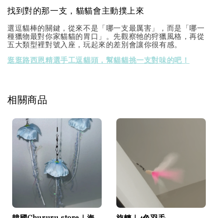
找到對的那一支，貓貓會主動撲上來
選逗貓棒的關鍵，從來不是「哪一支最厲害」，而是「哪一
種獵物最對你家貓貓的胃口」。先觀察牠的狩獵風格，再從
五大類型裡對號入座，玩起來的差別會讓你很有感。
逛逛路西恩精選手工逗貓頭，幫貓貓挑一支對味的吧！
相關商品
韓國Chururu.store｜海
旋轉｜4色羽毛