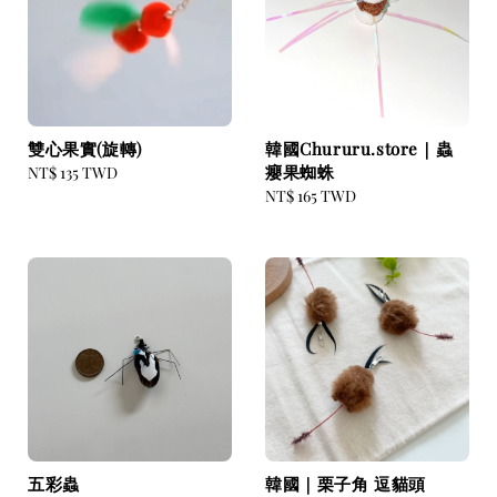
雙心果實(旋轉)
韓國Chururu.store｜蟲
癭果蜘蛛
Regular
NT$ 135 TWD
price
Regular
NT$ 165 TWD
price
五彩蟲
韓國｜栗子角 逗貓頭