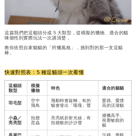
這篇我們把逗貓頭分成 5 大類型，從模擬的獵物、適合的貓
咪個性到實際玩法一次講清楚，
教你依照自家貓貓的「狩獵風格」，挑到對的那一支逗貓
棒。
快速對照表：5 種逗貓頭一次看懂
逗貓頭
模擬
特色
適合的貓貓
類型
獵物
空中
飛動時會旋轉，有的
愛跳、愛撲
羽毛型
飛鳥
貓會發出「嘎嘎」聲
高的活潑貓
捕獵高手、
小蟲／
拍翅
亮亮紙折射光線，有
視覺敏銳的
亮亮型
昆蟲
拍翅般的沙沙聲
貓
長尾巴
沉穩、愛觀