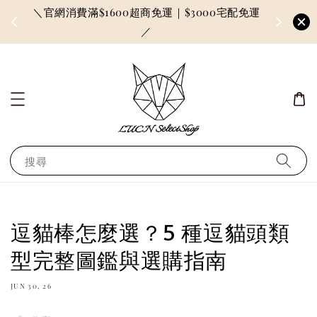
＼官網消費滿$1600超商免運｜$3000宅配免運
因訂單較多
／
搜尋
逗貓棒怎麼選？5 種逗貓頭類
型完整圖鑑與選購指南
JUN 30, 26