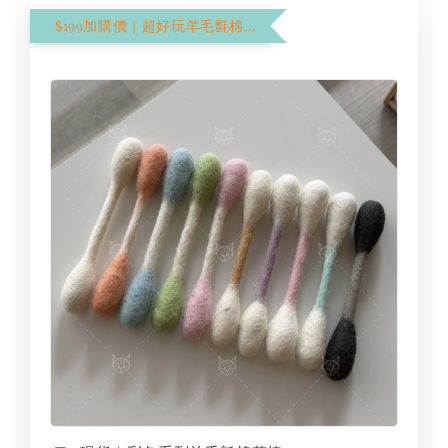
$199加購價｜超好玩羊毛氈棉花棒