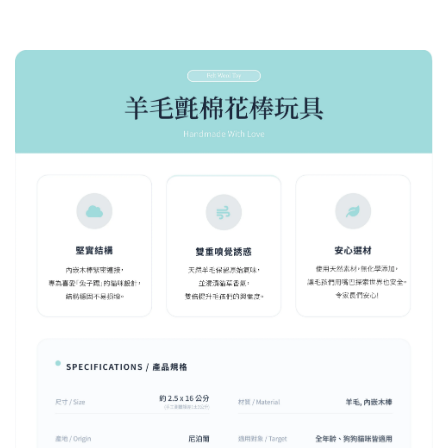
現貨｜彩色系列羊毛氈棉花棒
-
+
NT$ 1,250 TWD
NT$ 1,500 TWD
加入購物車
$289加購奧咪樂 紓壓玩具
瀏覽全部