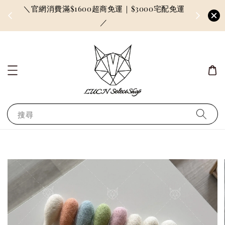
＼官網消費滿$1600超商免運｜$3000宅配免運
因訂單較多
／
搜尋