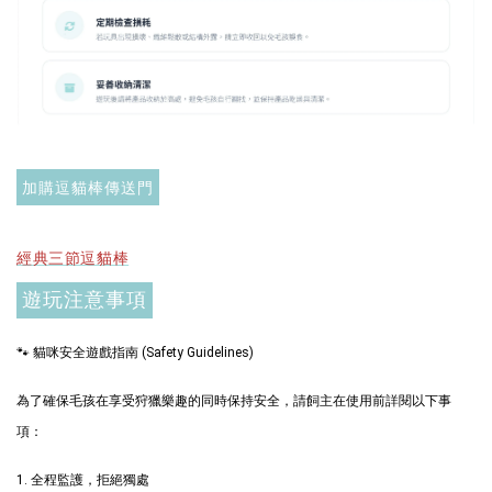
+119加購greenies 健綠貓貓潔牙餅
加購逗貓棒傳送門
經典三節逗貓棒
遊玩注意事項
🐾 貓咪安全遊戲指南 (Safety Guidelines)
Greenies 健綠｜潔牙餅
為了確保毛孩在享受狩獵樂趣的同時保持安全，請飼主在使用前詳閱以下事
項：
-
+
NT$ 119 TWD
NT$ 145 TWD
1. 全程監護，拒絕獨處