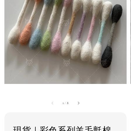
1
/
8
現貨｜彩色系列羊毛氈棉