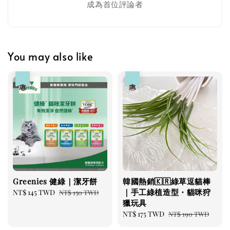
成為首位評論者
You may also like
優惠
優惠
Greenies 健綠｜潔牙餅
韓國熱銷🇰🇷綠草逗貓棒
｜手工綠植造型・貓咪狩
Sale
NT$ 145 TWD
Regular
NT$ 150 TWD
獵玩具
price
price
Sale
NT$ 175 TWD
Regular
NT$ 190 TWD
price
price