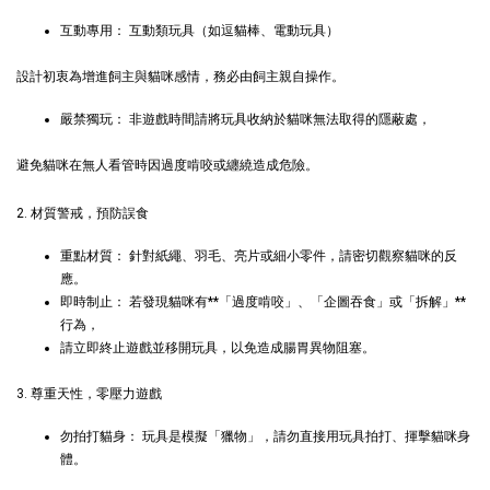
互動專用： 互動類玩具（如逗貓棒、電動玩具）
加入購物車
設計初衷為增進飼主與貓咪感情，務必由飼主親自操作。
嚴禁獨玩： 非遊戲時間請將玩具收納於貓咪無法取得的隱蔽處，
瀏覽更多
避免貓咪在無人看管時因過度啃咬或纏繞造成危險。
2. 材質警戒，預防誤食
重點材質： 針對紙繩、羽毛、亮片或細小零件，請密切觀察貓咪的反
應。
即時制止： 若發現貓咪有**「過度啃咬」、「企圖吞食」或「拆解」**
行為，
請立即終止遊戲並移開玩具，以免造成腸胃異物阻塞。
3. 尊重天性，零壓力遊戲
勿拍打貓身： 玩具是模擬「獵物」，請勿直接用玩具拍打、揮擊貓咪身
體。