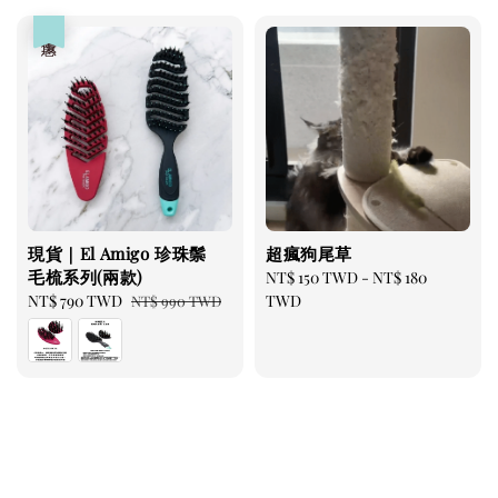
優惠
現貨｜El Amigo 珍珠鬃
超瘋狗尾草
毛梳系列(兩款)
Regular
NT$ 150 TWD
-
NT$ 180
Sale
NT$ 790 TWD
Regular
price
TWD
NT$ 990 TWD
price
price