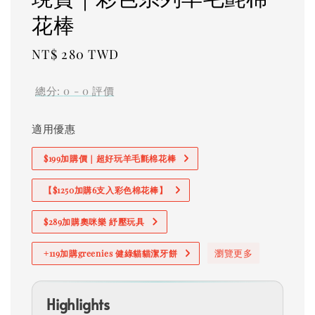
花棒
Regular
NT$ 280 TWD
price
總分:
0
-
0
評價
適用優惠
$199加購價｜超好玩羊毛氈棉花棒
【$1250加購6支入彩色棉花棒】
$289加購奧咪樂 紓壓玩具
瀏覽更多
+119加購greenies 健綠貓貓潔牙餅
Highlights